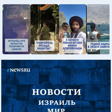
ИСПАНЕЦ ЗРЯ
НАПАЛ НА
РЕЗЕРВИСТА
ЦАХАЛА