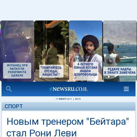
ИСПАНЕЦ ЗРЯ
НАПАЛ НА
РЕЗЕРВИСТА
ЦАХАЛА
17 ЯНВАРЯ 2011
|
06:21
СПОРТ
Новым тренером "Бейтара"
стал Рони Леви