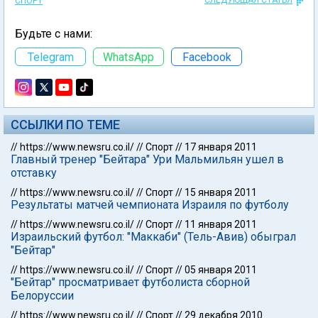
СЛЕДУЮЩАЯ СТАТЬЯ
СПОРТ
Будьте с нами:
Telegram
WhatsApp
Facebook
ССЫЛКИ ПО ТЕМЕ
//
https://www.newsru.co.il/
//
Спорт
//
17 января 2011
Главный тренер "Бейтара" Ури Мальмильян ушел в
отставку
//
https://www.newsru.co.il/
//
Спорт
//
15 января 2011
Результаты матчей чемпионата Израиля по футболу
//
https://www.newsru.co.il/
//
Спорт
//
11 января 2011
Израильский футбол: "Маккаби" (Тель-Авив) обыграл
"Бейтар"
//
https://www.newsru.co.il/
//
Спорт
//
05 января 2011
"Бейтар" просматривает футболиста сборной
Белоруссии
//
https://www.newsru.co.il/
//
Спорт
//
29 декабря 2010