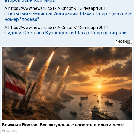
второй ракеткой мира
//
https://www.newsru.co.il/
//
Спорт
//
13 января 2011
Открытый чемпионат Австралии: Шахар Пеер – десятый
номер "посева"
//
https://www.newsru.co.il/
//
Спорт
//
12 января 2011
Сидней: Светлана Кузнецова и Шахар Пеер проиграли
Ближний Восток: Все актуальные новости в одном месте
Реклама