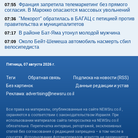
Франция запретила телемаркетинг без прямого
07:55
согласия. В Марокко опасаются массовых увольнений
"Мекорот" обратилась в БАГАЦ с петицией против
07:36
правительства и муниципалитетов
В районе Бат-Яма утонул молодой мужчина
07:17
Около Бейт-Шемеша автомобиль насмерть сбил
07:09
велосипедиста
Пятница, 07 августа 2026 г.
Теги
Обратная связь
Подписка на новости (RSS)
Без картинок
Данные редакции и устав
Реклама:
advertising@newsru.co.il
Все права на материалы, опубликованные на сайте NEWSru.co.il ,
охраняются в соответствии с законодательством Израиля. При
использовании материалов сайта гиперссылка на NEWSru.co.il
обязательна. Перепечатка интервью, репортажей, эксклюзивных
статей без согласования с редакцией запрещена – в том числе в
соцсетях. Использование фотоматериалов агентств не разрешается.