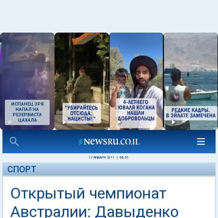
ИСПАНЕЦ ЗРЯ
НАПАЛ НА
РЕЗЕРВИСТА
ЦАХАЛА
17 ЯНВАРЯ 2011
|
06:31
СПОРТ
Открытый чемпионат
Австралии: Давыденко