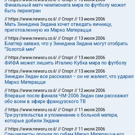
Финальный матч чемпионата мира по футболу может
быть переигран
//
https://www.newsru.co.il/
//
Спорт
//
13 июля 2006
Мать Зинедина Зидана хочет отведать яичницу,
приготовленную из Марко Матерацци
//
https://www.newsru.co.il/
//
Спорт
//
13 июля 2006
Блаттер заявил, что у Зинедина Зидана могут отобрать
"Золотой мяч"
//
https://www.newsru.co.il/
//
Спорт
//
13 июля 2006
ФИФА может лишить Италию Кубка мира по футболу
//
https://www.newsru.co.il/
//
Спорт
//
13 июля 2006
Зинедин Зидан все рассказал – он не жалеет, что ударил
Марко Матерацци
//
https://www.newsru.co.il/
//
Спорт
//
12 июля 2006
Впервые после финала ЧМ-2006 Зидан сам расскажет
обо всем в эфире французского ТВ
//
https://www.newsru.co.il/
//
Спорт
//
11 июля 2006
Три ругательства и упоминание о больной матери,
которые добили Зидана
//
https://www.newsru.co.il/
//
Спорт
//
11 июля 2006
Специалисты прочли по губам Марко Матерацци его