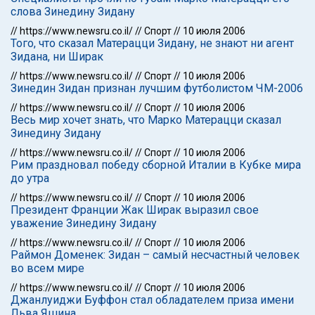
слова Зинедину Зидану
//
https://www.newsru.co.il/
//
Спорт
//
10 июля 2006
Того, что сказал Матерацци Зидану, не знают ни агент
Зидана, ни Ширак
//
https://www.newsru.co.il/
//
Спорт
//
10 июля 2006
Зинедин Зидан признан лучшим футболистом ЧМ-2006
//
https://www.newsru.co.il/
//
Спорт
//
10 июля 2006
Весь мир хочет знать, что Марко Матерацци сказал
Зинедину Зидану
//
https://www.newsru.co.il/
//
Спорт
//
10 июля 2006
Рим праздновал победу сборной Италии в Кубке мира
до утра
//
https://www.newsru.co.il/
//
Спорт
//
10 июля 2006
Президент Франции Жак Ширак выразил свое
уважение Зинедину Зидану
//
https://www.newsru.co.il/
//
Спорт
//
10 июля 2006
Раймон Доменек: Зидан – самый несчастный человек
во всем мире
//
https://www.newsru.co.il/
//
Спорт
//
10 июля 2006
Джанлуиджи Буффон стал обладателем приза имени
Льва Яшина