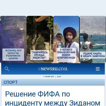
ИСПАНЕЦ ЗРЯ
НАПАЛ НА
РЕЗЕРВИСТА
ЦАХАЛА
17 ИЮЛЯ 2006
|
22:00
СПОРТ
Решение ФИФА по
инциденту между Зиданом