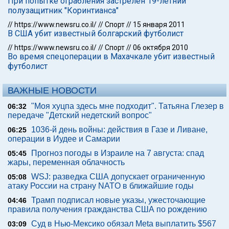
При попытке ограбления застрелен 19-летний
полузащитник "Коринтианса"
//
https://www.newsru.co.il/
//
Спорт
//
15 января 2011
В США убит известный болгарский футболист
//
https://www.newsru.co.il/
//
Спорт
//
06 октября 2010
Во время спецоперации в Махачкале убит известный
футболист
ВАЖНЫЕ НОВОСТИ
"Моя хуцпа здесь мне подходит". Татьяна Глезер в
06:32
передаче "Детский недетский вопрос"
1036-й день войны: действия в Газе и Ливане,
06:25
операции в Иудее и Самарии
Прогноз погоды в Израиле на 7 августа: спад
05:45
жары, переменная облачность
WSJ: разведка США допускает ограниченную
05:08
атаку России на страну NATO в ближайшие годы
Трамп подписал новые указы, ужесточающие
04:46
правила получения гражданства США по рождению
Суд в Нью-Мексико обязал Meta выплатить $567
03:09