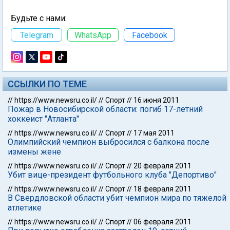
Будьте с нами:
Telegram
WhatsApp
Facebook
ССЫЛКИ ПО ТЕМЕ
//
https://www.newsru.co.il/
//
Спорт
//
16 июня 2011
Пожар в Новосибирской области: погиб 17-летний
хоккеист "Атланта"
//
https://www.newsru.co.il/
//
Спорт
//
17 мая 2011
Олимпийский чемпион выбросился с балкона после
измены жене
//
https://www.newsru.co.il/
//
Спорт
//
20 февраля 2011
Убит вице-президент футбольного клуба "Депортиво"
//
https://www.newsru.co.il/
//
Спорт
//
18 февраля 2011
В Свердловской области убит чемпион мира по тяжелой
атлетике
//
https://www.newsru.co.il/
//
Спорт
//
06 февраля 2011