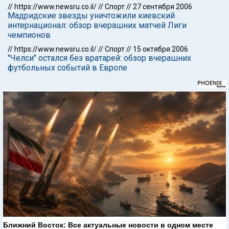
//
https://www.newsru.co.il/
//
Спорт
//
27 сентября 2006
Мадридские звезды уничтожили киевский
интернационал: обзор вчерашних матчей Лиги
чемпионов
//
https://www.newsru.co.il/
//
Спорт
//
15 октября 2006
"Челси" остался без вратарей: обзор вчерашних
футбольных событий в Европе
Ближний Восток: Все актуальные новости в одном месте