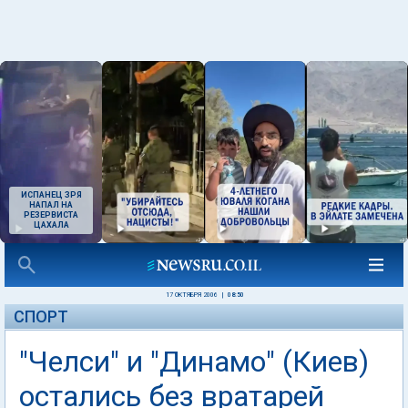
ИСПАНЕЦ ЗРЯ
НАПАЛ НА
РЕЗЕРВИСТА
ЦАХАЛА
17 ОКТЯБРЯ 2006
|
08:50
СПОРТ
"Челси" и "Динамо" (Киев)
остались без вратарей