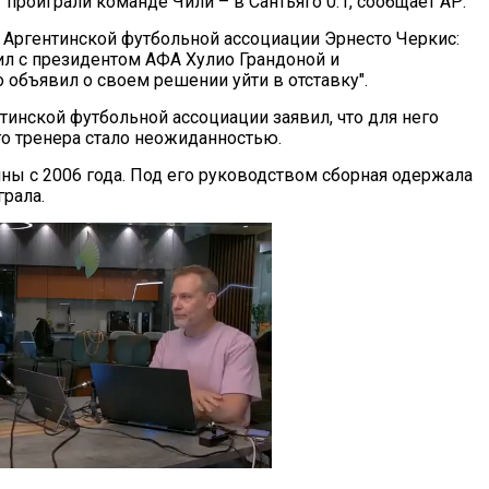
 проиграли команде Чили – в Сантьяго 0:1, сообщает АР.
 Аргентинской футбольной ассоциации Эрнесто Черкис:
ил с президентом АФА Хулио Грандоной и
 объявил о своем решении уйти в отставку".
тинской футбольной ассоциации заявил, что для него
о тренера стало неожиданностью.
ны с 2006 года. Под его руководством сборная одержала
грала.