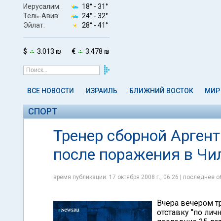
Иерусалим:
18° -
31°
Тель-Авив:
24° -
32°
Эйлат:
28° -
41°
$
3.013 ₪
€
3.478 ₪
ВСЕ НОВОСТИ
ИЗРАИЛЬ
БЛИЖНИЙ ВОСТОК
МИР
СПОРТ
Тренер сборной Аргент
после поражения в Чи
время публикации: 17 октября 2008 г., 06:26 | последнее о
Вчера вечером т
отставку "по ли