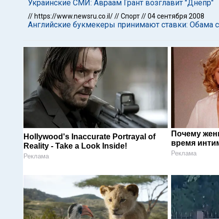
Украинские СМИ: Авраам Грант возглавит "Днепр"
//
https://www.newsru.co.il/
//
Спорт
//
04 сентября 2008
Английские букмекеры принимают ставки: Обама с
Почему жен
Hollywood's Inaccurate Portrayal of
время инти
Reality - Take a Look Inside!
Реклама
Реклама