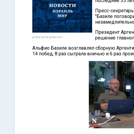
последние 35 лет
Пресс-секретарь
"Базиле поговор
незамедлительно
Президент Арген
решение главног
globoesporte.globo.com
Альфио Базиле возглавлял сборную Аргенти
14 побед, 8 раз сыграла вничью и 6 раз прои