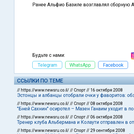
Ранее Альфио Базиле возглавлял сборную Ар
Будьте с нами:
Telegram
WhatsApp
Facebook
ССЫЛКИ ПО ТЕМЕ
//
https://www.newsru.co.il/
//
Спорт
//
16 октября 2008
Эстонцы и албанцы отобрали очки у фаворитов: об
//
https://www.newsru.co.il/
//
Спорт
//
08 октября 2008
"Бней Сахнин" осиротел – Мазен Ганаим уходит в п
//
https://www.newsru.co.il/
//
Спорт
//
06 октября 2008
Тренер клуба Альбермана и Колаути отправлен в о
//
https://www.newsru.co.il/
//
Спорт
//
29 сентября 2008