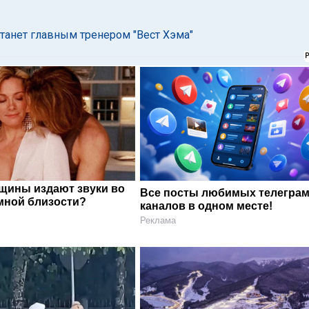
танет главным тренером "Вест Хэма"
щины издают звуки во
Все посты любимых телегра
мной близости?
каналов в одном месте!
Реклама