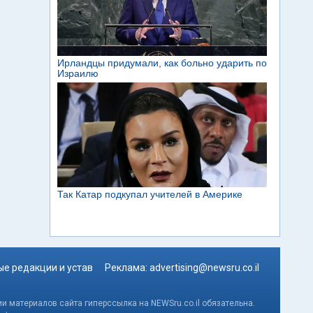
е редакции и устав
Реклама:
advertising@newsru.co.il
и материалов сайта гиперссылка на NEWSru.co.il обязательна.