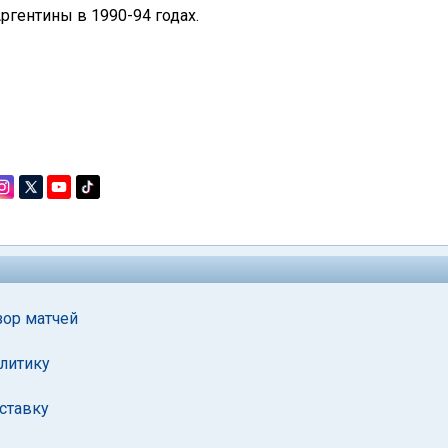
гентины в 1990-94 годах.
зор матчей
олитику
тставку