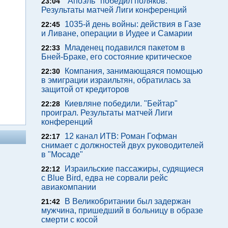
"Апоэль" победил поляков.
23:04
Результаты матчей Лиги конференций
1035-й день войны: действия в Газе
22:45
и Ливане, операции в Иудее и Самарии
Младенец подавился пакетом в
22:33
Бней-Браке, его состояние критическое
Компания, занимающаяся помощью
22:30
в эмиграции израильтян, обратилась за
защитой от кредиторов
Киевляне победили. "Бейтар"
22:28
проиграл. Результаты матчей Лиги
конференций
12 канал ИТВ: Роман Гофман
22:17
снимает с должностей двух руководителей
в "Мосаде"
Израильские пассажиры, судящиеся
22:12
с Blue Bird, едва не сорвали рейс
авиакомпании
В Великобритании был задержан
21:42
мужчина, пришедший в больницу в образе
смерти с косой