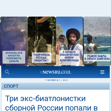
ИСПАНЕЦ ЗРЯ
НАПАЛ НА
РЕЗЕРВИСТА
ЦАХАЛА
17 СЕНТЯБРЯ 2017
|
20:15
СПОРТ
Три экс-биатлонистки
сборной России попали в