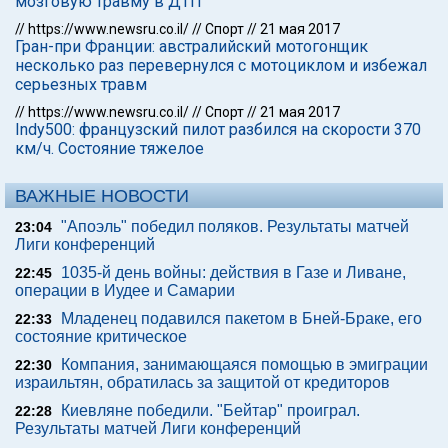
мозговую травму в ДТП
//
https://www.newsru.co.il/
//
Спорт
//
21 мая 2017
Гран-при Франции: австралийский мотогонщик
несколько раз перевернулся с мотоциклом и избежал
серьезных травм
//
https://www.newsru.co.il/
//
Спорт
//
21 мая 2017
Indy500: французский пилот разбился на скорости 370
км/ч. Состояние тяжелое
ВАЖНЫЕ НОВОСТИ
"Апоэль" победил поляков. Результаты матчей
23:04
Лиги конференций
1035-й день войны: действия в Газе и Ливане,
22:45
операции в Иудее и Самарии
Младенец подавился пакетом в Бней-Браке, его
22:33
состояние критическое
Компания, занимающаяся помощью в эмиграции
22:30
израильтян, обратилась за защитой от кредиторов
Киевляне победили. "Бейтар" проиграл.
22:28
Результаты матчей Лиги конференций