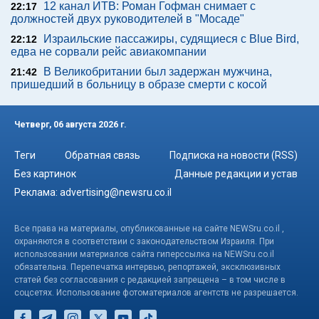
12 канал ИТВ: Роман Гофман снимает с
22:17
должностей двух руководителей в "Мосаде"
Израильские пассажиры, судящиеся с Blue Bird,
22:12
едва не сорвали рейс авиакомпании
В Великобритании был задержан мужчина,
21:42
пришедший в больницу в образе смерти с косой
Четверг, 06 августа 2026 г.
Теги
Обратная связь
Подписка на новости (RSS)
Без картинок
Данные редакции и устав
Реклама:
advertising@newsru.co.il
Все права на материалы, опубликованные на сайте NEWSru.co.il ,
охраняются в соответствии с законодательством Израиля. При
использовании материалов сайта гиперссылка на NEWSru.co.il
обязательна. Перепечатка интервью, репортажей, эксклюзивных
статей без согласования с редакцией запрещена – в том числе в
соцсетях. Использование фотоматериалов агентств не разрешается.