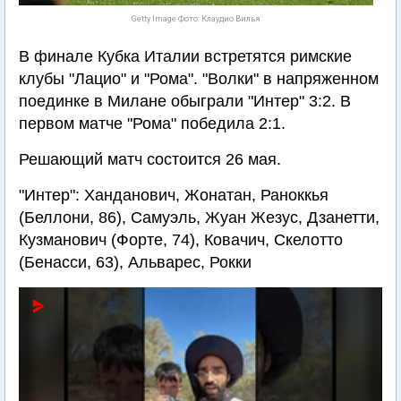
Getty Image Фото: Клаудио Вилья
В финале Кубка Италии встретятся римские
клубы "Лацио" и "Рома". "Волки" в напряженном
поединке в Милане обыграли "Интер" 3:2. В
первом матче "Рома" победила 2:1.
Решающий матч состоится 26 мая.
"Интер": Ханданович, Жонатан, Раноккья
(Беллони, 86), Самуэль, Жуан Жезус, Дзанетти,
Кузманович (Форте, 74), Ковачич, Скелотто
(Бенасси, 63), Альварес, Рокки