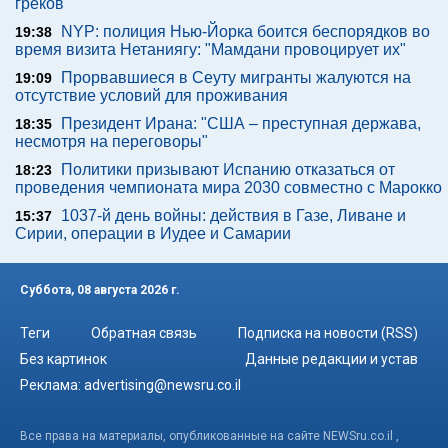
греков
NYP: полиция Нью-Йорка боится беспорядков во
19:38
время визита Нетаниягу: "Мамдани провоцирует их"
Прорвавшиеся в Сеуту мигранты жалуются на
19:09
отсутствие условий для проживания
Президент Ирана: "США – преступная держава,
18:35
несмотря на переговоры"
Политики призывают Испанию отказаться от
18:23
проведения чемпионата мира 2030 совместно с Марокко
1037-й день войны: действия в Газе, Ливане и
15:37
Сирии, операции в Иудее и Самарии
Суббота, 08 августа 2026 г.
Теги
Обратная связь
Подписка на новости (RSS)
Без картинок
Данные редакции и устав
Реклама:
advertising@newsru.co.il
Все права на материалы, опубликованные на сайте NEWSru.co.il ,