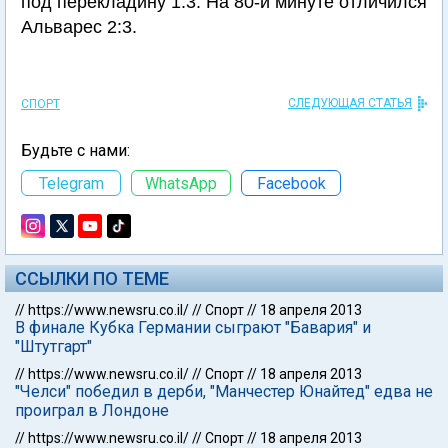
под перекладину 1:3. На 80-й минуте отличился
Альварес 2:3.
СЛЕДУЮЩАЯ СТАТЬЯ
СПОРТ
Будьте с нами:
Telegram
WhatsApp
Facebook
ССЫЛКИ ПО ТЕМЕ
//
https://www.newsru.co.il/
//
Спорт
//
18 апреля 2013
В финале Кубка Германии сыграют "Бавария" и
"Штутгарт"
//
https://www.newsru.co.il/
//
Спорт
//
18 апреля 2013
"Челси" победил в дерби, "Манчестер Юнайтед" едва не
проиграл в Лондоне
//
https://www.newsru.co.il/
//
Спорт
//
18 апреля 2013