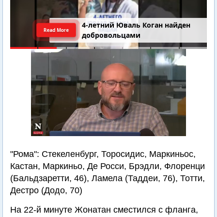
4-летний Юваль Коган найден
Read More
добровольцами
"Рома": Стекеленбург, Торосидис, Маркиньос,
Кастан, Маркиньо, Де Росси, Брэдли, Флоренци
(Бальдзаретти, 46), Ламела (Таддеи, 76), Тотти,
Дестро (Додо, 70)
На 22-й минуте Жонатан сместился с фланга,