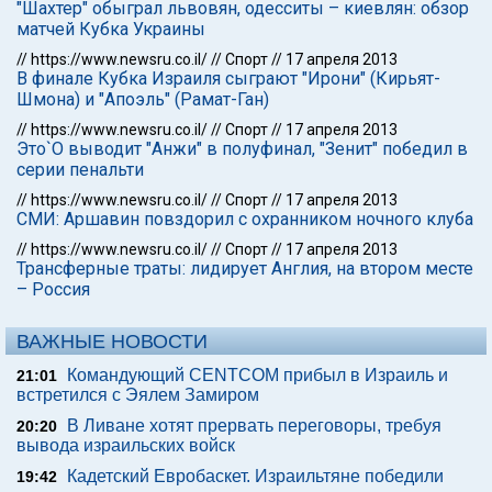
"Шахтер" обыграл львовян, одесситы – киевлян: обзор
матчей Кубка Украины
//
https://www.newsru.co.il/
//
Спорт
//
17 апреля 2013
В финале Кубка Израиля сыграют "Ирони" (Кирьят-
Шмона) и "Апоэль" (Рамат-Ган)
//
https://www.newsru.co.il/
//
Спорт
//
17 апреля 2013
Это`О выводит "Анжи" в полуфинал, "Зенит" победил в
серии пенальти
//
https://www.newsru.co.il/
//
Спорт
//
17 апреля 2013
СМИ: Аршавин повздорил с охранником ночного клуба
//
https://www.newsru.co.il/
//
Спорт
//
17 апреля 2013
Трансферные траты: лидирует Англия, на втором месте
– Россия
ВАЖНЫЕ НОВОСТИ
Командующий CENTCOM прибыл в Израиль и
21:01
встретился с Эялем Замиром
В Ливане хотят прервать переговоры, требуя
20:20
вывода израильских войск
Кадетский Евробаскет. Израильтяне победили
19:42