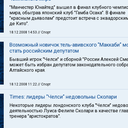
"Манчестер Юнайтед" вышел в финал клубного чемпи
мира, обыграв японский клуб "Гамба Осака". В финале
"красным дьяволам" предстоит встреча с эквадорским
де Кито".
18.12.2008 14:53
// Спорт
Возможный новичок тель-авивского "Маккаби" м
стать российским депутатом
Бывший игрок "Челси" и сборной "России Алексей См
может быть избран депутатом законодательного собр
Алтайского края.
18.12.2008 11:22
// Спорт
Times: лидеры "Челси" недовольны Сколари
Некоторые лидеры лондонского клуба "Челси" недов
деятельностью Луиса Фелипе Сколари в качестве гла
тренера "аристократов".