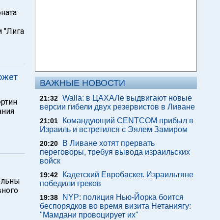
оната
 "Лига
ожет
ВАЖНЫЕ НОВОСТИ
Walla: в ЦАХАЛе выдвигают новые
21:32
ертин
версии гибели двух резервистов в Ливане
ания
Командующий CENTCOM прибыл в
21:01
Израиль и встретился с Эялем Замиром
В Ливане хотят прервать
20:20
переговоры, требуя вывода израильских
войск
Кадетский Евробаскет. Израильтяне
19:42
ольны
победили греков
вного
NYP: полиция Нью-Йорка боится
19:38
беспорядков во время визита Нетаниягу:
"Мамдани провоцирует их"