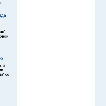
,
ида
ан"
орной
ию
ный
ик
а" со