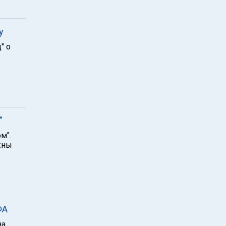
у
" о
"
м".
жны
ФА
на