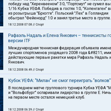
победу над "Херенвееном" 3:0, "Портсмут" не сумел вы
1/16 Кубка УЕФА. Победив в гостях 1:0, "Копенгаген" 
из розыгрыша "Брюгге". Польский "Лех" в Голландии
обыграл "Фейенорд" 1:0 и занял третье место в группе.
18.12.2008 07:08
// Спорт
Рафаэль Надаль и Елена Янкович – теннисисты г
версии ITF
Международная теннисная федерация объявила имен
лучших спортсменов уходящего 2008 года &#8211; ими
действующие первые ракетки мира Рафаэль Надаль и
Янкович.
18.12.2008 06:49
// Спорт
Кубок УЕФА: "Милан" не смог переиграть "волков"
В последнем матче группового турнира Кубка УЕФА "
и "Вольфсбург" оспаривали лидерство в группе Е. Ничья
на первом месте остался немецкий клуб.
18.12.2008 06:39
// Спорт