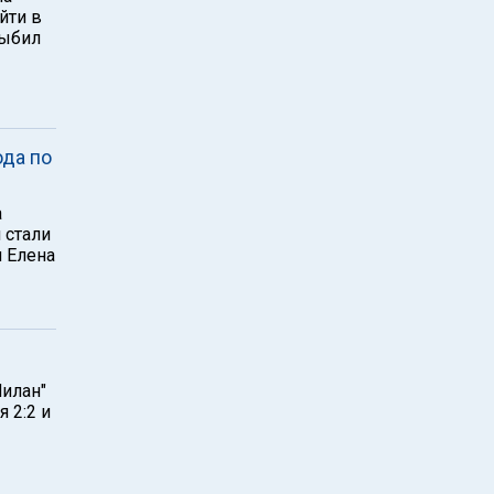
йти в
выбил
ода по
а
 стали
 Елена
Милан"
 2:2 и