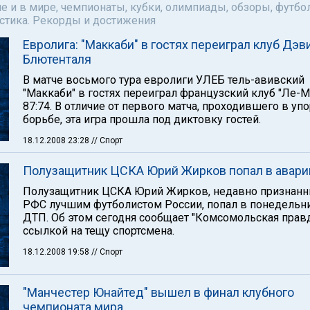
е и в мире, чемпионаты, кубки, олимпиады, обзоры, футбол
астика. Рекорды и достижения
Евролига: "Маккаби" в гостях переиграл клуб Дэв
Блютенталя
В матче восьмого тура евролиги УЛЕБ тель-авивский
"Маккаби" в гостях переиграл французский клуб "Ле-М
87:74. В отличие от первого матча, проходившего в уп
борьбе, эта игра прошла под диктовку гостей.
18.12.2008 23:28
// Спорт
Полузащитник ЦСКА Юрий Жирков попал в авар
Полузащитник ЦСКА Юрий Жирков, недавно признан
РФС лучшим футболистом России, попал в понедельн
ДТП. Об этом сегодня сообщает "Комсомольская правд
ссылкой на тещу спортсмена.
18.12.2008 19:58
// Спорт
"Манчестер Юнайтед" вышел в финал клубного
чемпионата мира