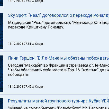
18.12.2008 07:57
// Спорт
Sky Sport: "Реал" договорился о переходе Роналд
Мадридский "Реал" договорился с "Манчестер Юнайтед
переходе Криштиану Роналду.
18.12.2008 07:51
// Спорт
Пини Гершон: "В Ле-Мане мы обязаны побеждать
Сегодня "Маккаби" во Франции встречается с "Ле-Мано
Чтобы обеспечить себе место в Тор-16, "желтые" дол
побеждать.
18.12.2008 07:45
// Спорт
Результаты матчей группового турнира Кубка УЕ
"Милан" не смог обыграть "Вольфсбург" 2:2. Несмотря 