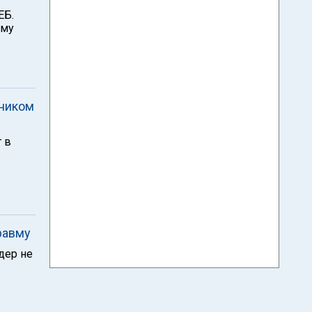
ЕБ.
ому
тником
 в
равму
дер не