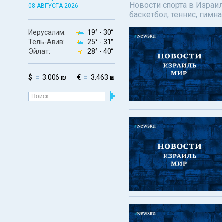
Новости спорта в Израил
08 АВГУСТА 2026
баскетбол, теннис, гимн
Иерусалим:
19° -
30°
Тель-Авив:
25° -
31°
Эйлат:
28° -
40°
$
3.006 ₪
€
3.463 ₪