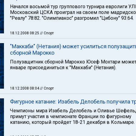
Начался восьмой тур группового турнира евролиги УЛ
Московский ЦСКА проиграл на своем поле мадридск
"Реалу" 78:82. "Олимпиакос" разгромил "Цибону" 93:64.
18.12.2008 08:25
// Спорт
"Маккаби" (Нетания) может усилиться полузащи
сборной Марокко
Полузащитник сборной Марокко Юсеф Мохтари может
январе присоединиться к "Маккаби" (Нетания).
18.12.2008 08:04
// Спорт
Фигурное катание: Изабель Делобель получила т
Чемпионы мира Изабель Делобель и Оливье Шефель
примут участия в чемпионате Франции по фигурному
катанию, который пройдет 18-21 декабря в Кольмаре.