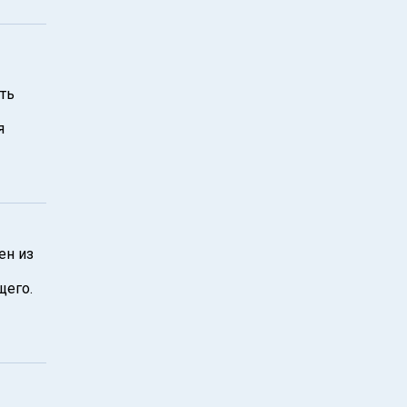
ть
я
ен из
щего.