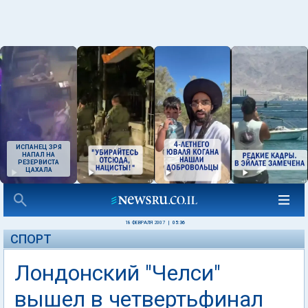
ИСПАНЕЦ ЗРЯ
НАПАЛ НА
РЕЗЕРВИСТА
ЦАХАЛА
18 ФЕВРАЛЯ 2007
|
05:36
СПОРТ
Лондонский "Челси"
вышел в четвертьфинал