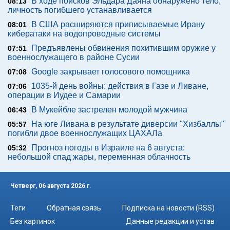
В ходе поисков Эльдара Даяна обнаружено тело,
08:13
личность погибшего устанавливается
В США расширяются приписываемые Ирану
08:01
кибератаки на водопроводные системы
Предъявлены обвинения похитившим оружие у
07:51
военнослужащего в районе Сусии
Google закрывает голосового помощника
07:08
1035-й день войны: действия в Газе и Ливане,
07:06
операции в Иудее и Самарии
В Мукейбле застрелен молодой мужчина
06:43
На юге Ливана в результате диверсии "Хизбаллы"
05:57
погибли двое военнослужащих ЦАХАЛа
Прогноз погоды в Израиле на 6 августа:
05:32
небольшой спад жары, переменная облачность
Четверг, 06 августа 2026 г.
Теги
Обратная связь
Подписка на новости (RSS)
Без картинок
Данные редакции и устав