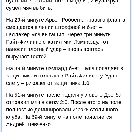
пустыми воротами, но он медлит, и Булахруз
сумел мяч выбить.
На 29-й минуте Арьен Роббен с правого фланга
смещается к линии штрафной и бьет –
Галлахер мяч вытащил. Через три минуты
Райт-Филиппс откатил мяч Лэмпарду, тот
наносит плотный удар – вновь вратарь
выручает гостей.
На 39-й минуте Лэмпард бьет – мяч попадает в
защитника и отлетает к Райт-Филиппсу. Удар
слету – рикошет от защитника 1:0.
На 51-й минуте после подачи углового Дрогба
отправил мяч в сетку 2:0. После этого на поле
полностью доминировали игроки столичного
клуба. На 69-й минуте на поле появляется
Андрей Шевченко.