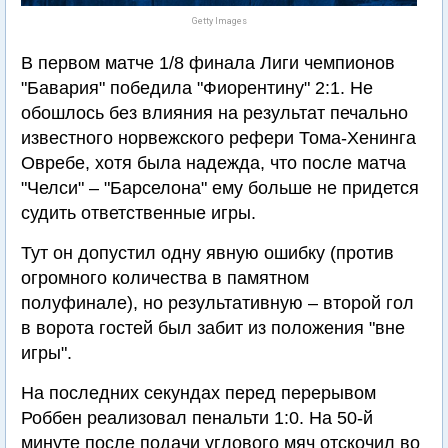
Getty Images
В первом матче 1/8 финала Лиги чемпионов
"Бавария" победила "Фиорентину" 2:1. Не
обошлось без влияния на результат печально
известного норвежского рефери Тома-Хенинга
Овребе, хотя была надежда, что после матча
"Челси" – "Барселона" ему больше не придется
судить ответственные игры.
Тут он допустил одну явную ошибку (против
огромного количества в памятном
полуфинале), но результативную – второй гол
в ворота гостей был забит из положения "вне
игры".
На последних секундах перед перерывом
Роббен реализовал пенальти 1:0. На 50-й
минуте после подачи углового мяч отскочил во