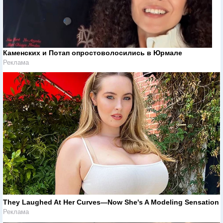
Каменских и Потап опростоволосились в Юрмале
Реклама
They Laughed At Her Curves—Now She's A Modeling Sensation
Реклама