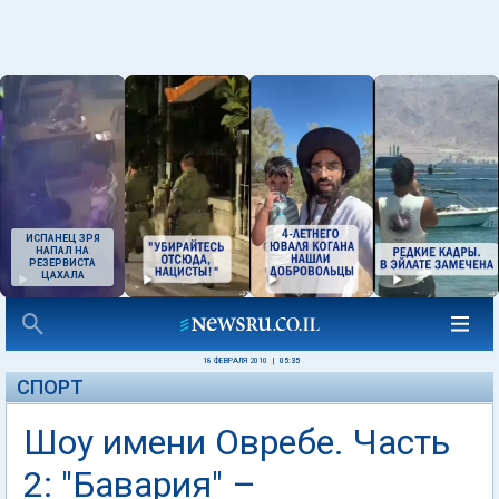
ИСПАНЕЦ ЗРЯ
НАПАЛ НА
РЕЗЕРВИСТА
ЦАХАЛА
18 ФЕВРАЛЯ 2010
|
05:35
СПОРТ
Шоу имени Овребе. Часть
2: "Бавария" –