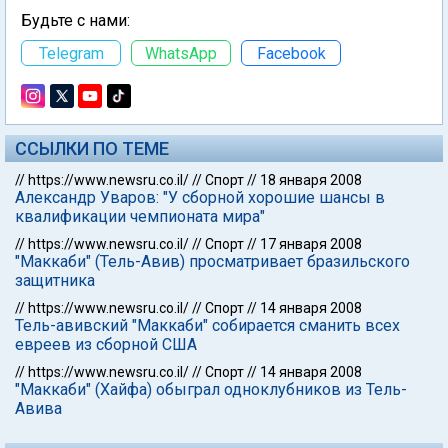
Будьте с нами:
Telegram
WhatsApp
Facebook
ССЫЛКИ ПО ТЕМЕ
//
https://www.newsru.co.il/
//
Спорт
//
18 января 2008
Александр Уваров: "У сборной хорошие шансы в
квалификации чемпионата мира"
//
https://www.newsru.co.il/
//
Спорт
//
17 января 2008
"Маккаби" (Тель-Авив) просматривает бразильского
защитника
//
https://www.newsru.co.il/
//
Спорт
//
14 января 2008
Тель-авивский "Маккаби" собирается сманить всех
евреев из сборной США
//
https://www.newsru.co.il/
//
Спорт
//
14 января 2008
"Маккаби" (Хайфа) обыграл одноклубников из Тель-
Авива