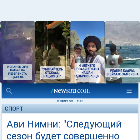
ИСПАНЕЦ ЗРЯ
НАПАЛ НА
РЕЗЕРВИСТА
ЦАХАЛА
18 ЯНВАРЯ 2008
|
11:22
СПОРТ
Ави Нимни: "Следующий
сезон будет совершенно