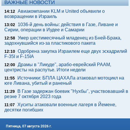
ВАЖНЫЕ НОВОСТИ
Авиакомпании KLM и United объявили о
14:12
возвращении в Израиль
1036-й день войны: действия в Газе, Ливане и
13:02
Сирии, операции в Иудее и Самарии
Умер шестимесячный младенец из Бней-Брака,
12:58
задохнувшийся из-за пластикового пакета
Одобрена закупка Израилем еще двух эскадрилий
12:10
F-35I и F-15IA
Драмы в "Ликуде", арабо-еврейский РААМ,
12:00
центристы на распутье. Итоги недели
Источники: БПЛА ЦАХАЛа атаковал мотоцикл на
11:55
юге Ливана, убитый и раненый
В Газе задержан боевик "Нухбы", участвовавший в
11:29
резне 7 октября 2023 года
Хуситы атаковали военные лагеря в Йемене,
11:07
десятки погибших
Пятница, 07 августа 2026 г.