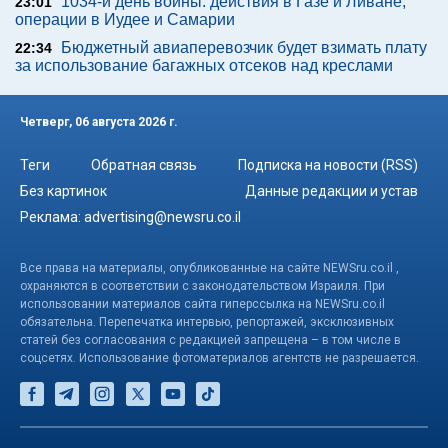
1034-й день войны: действия в Газе и Ливане,
23:01
операции в Иудее и Самарии
Бюджетный авиаперевозчик будет взимать плату
22:34
за использование багажных отсеков над креслами
Четверг, 06 августа 2026 г.
Теги
Обратная связь
Подписка на новости (RSS)
Без картинок
Данные редакции и устав
Реклама:
advertising@newsru.co.il
Все права на материалы, опубликованные на сайте NEWSru.co.il ,
охраняются в соответствии с законодательством Израиля. При
использовании материалов сайта гиперссылка на NEWSru.co.il
обязательна. Перепечатка интервью, репортажей, эксклюзивных
статей без согласования с редакцией запрещена – в том числе в
соцсетях. Использование фотоматериалов агентств не разрешается.