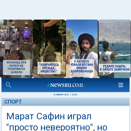
ИСПАНЕЦ ЗРЯ
НАПАЛ НА
РЕЗЕРВИСТА
ЦАХАЛА
18 ЯНВАРЯ 2008
|
03:09
СПОРТ
Марат Сафин играл
"просто невероятно", но