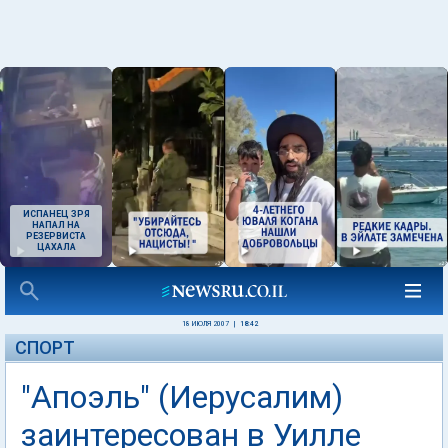
ИСПАНЕЦ ЗРЯ
НАПАЛ НА
РЕЗЕРВИСТА
ЦАХАЛА
18 ИЮЛЯ 2007
|
18:42
СПОРТ
"Апоэль" (Иерусалим)
заинтересован в Уилле