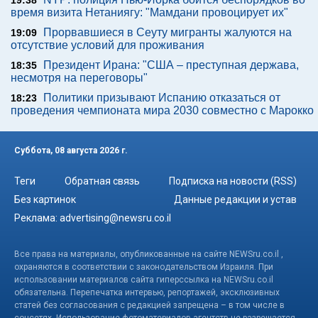
19:38
время визита Нетаниягу: "Мамдани провоцирует их"
Прорвавшиеся в Сеуту мигранты жалуются на
19:09
отсутствие условий для проживания
Президент Ирана: "США – преступная держава,
18:35
несмотря на переговоры"
Политики призывают Испанию отказаться от
18:23
проведения чемпионата мира 2030 совместно с Марокко
Суббота, 08 августа 2026 г.
Теги
Обратная связь
Подписка на новости (RSS)
Без картинок
Данные редакции и устав
Реклама:
advertising@newsru.co.il
Все права на материалы, опубликованные на сайте NEWSru.co.il ,
охраняются в соответствии с законодательством Израиля. При
использовании материалов сайта гиперссылка на NEWSru.co.il
обязательна. Перепечатка интервью, репортажей, эксклюзивных
статей без согласования с редакцией запрещена – в том числе в
соцсетях. Использование фотоматериалов агентств не разрешается.