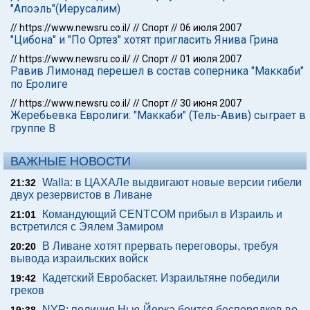
"Апоэль"(Иерусалим)
//
https://www.newsru.co.il/
//
Спорт
//
06 июля 2007
"Цибона" и "По Ортез" хотят пригласить Янива Грина
//
https://www.newsru.co.il/
//
Спорт
//
01 июля 2007
Равив Лимонад перешел в состав соперника "Маккаби"
по Еролиге
//
https://www.newsru.co.il/
//
Спорт
//
30 июня 2007
Жеребьевка Евролиги: "Маккаби" (Тель-Авив) сыграет в
группе В
ВАЖНЫЕ НОВОСТИ
Walla: в ЦАХАЛе выдвигают новые версии гибели
21:32
двух резервистов в Ливане
Командующий CENTCOM прибыл в Израиль и
21:01
встретился с Эялем Замиром
В Ливане хотят прервать переговоры, требуя
20:20
вывода израильских войск
Кадетский Евробаскет. Израильтяне победили
19:42
греков
NYP: полиция Нью-Йорка боится беспорядков во