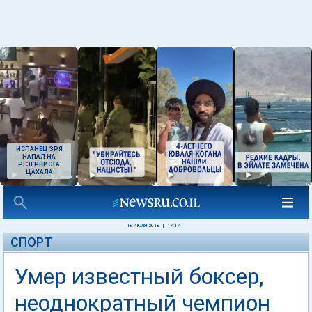
ИСПАНЕЦ ЗРЯ
НАПАЛ НА
РЕЗЕРВИСТА
ЦАХАЛА
18 ИЮЛЯ 2018
|
17:17
СПОРТ
Умер известный боксер,
неоднократный чемпион