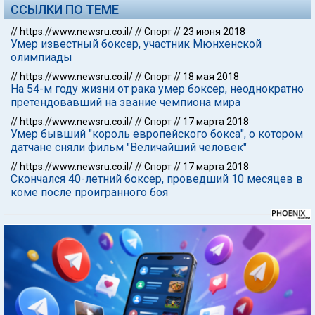
ССЫЛКИ ПО ТЕМЕ
//
https://www.newsru.co.il/
//
Спорт
//
23 июня 2018
Умер известный боксер, участник Мюнхенской
олимпиады
//
https://www.newsru.co.il/
//
Спорт
//
18 мая 2018
На 54-м году жизни от рака умер боксер, неоднократно
претендовавший на звание чемпиона мира
//
https://www.newsru.co.il/
//
Спорт
//
17 марта 2018
Умер бывший "король европейского бокса", о котором
датчане сняли фильм "Величайший человек"
//
https://www.newsru.co.il/
//
Спорт
//
17 марта 2018
Скончался 40-летний боксер, проведший 10 месяцев в
коме после проигранного боя