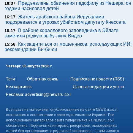
Предъявлены обвинения педофилу из Нешера: он
16:37
годами насиловал детей
Житель арабского района Иерусалима
16:17
подозревается в угрозах убийством депутату Кнессета
В районе кораллового заповедника в Эйлате
16:17
заметили редкую рыбу-луну. Видео
Как защититься от мошенников, использующих ИИ:
15:56
рекомендации Би-би-си
Четверг, 06 августа 2026 г.
Теги
Обратная связь
Подписка на новости (RSS)
Без картинок
Данные редакции и устав
Реклама:
advertising@newsru.co.il
Все права на материалы, опубликованные на сайте NEWSru.co.il ,
охраняются в соответствии с законодательством Израиля. При
использовании материалов сайта гиперссылка на NEWSru.co.il
обязательна. Перепечатка интервью, репортажей, эксклюзивных
статей без согласования с редакцией запрещена – в том числе в