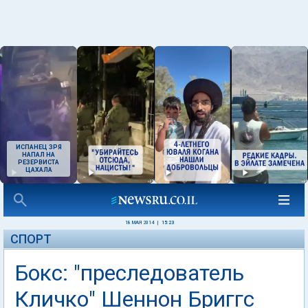
ИСПАНЕЦ ЗРЯ
НАПАЛ НА
РЕЗЕРВИСТА
ЦАХАЛА
18 МАЯ 2014
|
15:23
СПОРТ
Бокс: "преследователь
Кличко" Шеннон Бриггс