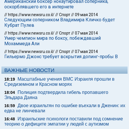
Американский боксер нокаутировал соперника,
оскорблявшего его в интернете
//
https://www.newsru.co.il/
//
Спорт
//
09 мая 2014
Следующим соперником Владимира Кличко будет
Кубрат Пулев
//
https://www.newsru.co.il/
//
Спорт
//
07 мая 2014
Умер чемпион мира по боксу, побеждавший
Мохаммеда Али
//
https://www.newsru.co.il/
//
Спорт
//
07 мая 2014
Гильермо Джонс требует вскрытия допинг-пробы В
ВАЖНЫЕ НОВОСТИ
Масштабные учения ВМС Израиля прошли в
18:19
Средиземном и Красном морях
Полиция подтвердила гибель пропавшего
18:04
Эльдара Даяна
Двое израильтян по ошибке въехали в Дженин: их
16:59
едва не линчевали
Израильские психологи поставили под сомнение
16:48
теорию о дефиците эмпатии у людей с аутизмом