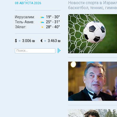
Новости спорта в Израил
08 АВГУСТА 2026
баскетбол, теннис, гимн
Иерусалим:
19° -
30°
Тель-Авив:
25° -
31°
Эйлат:
28° -
40°
$
3.006 ₪
€
3.463 ₪