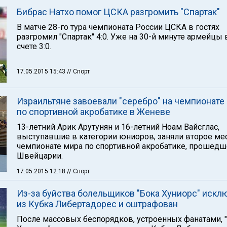
Бибрас Натхо помог ЦСКА разгромить "Спартак"
В матче 28-го тура чемпионата России ЦСКА в гостях
разгромил "Спартак" 4:0. Уже на 30-й минуте армейцы 
счете 3:0.
17.05.2015 15:43
// Спорт
Израильтяне завоевали "серебро" на чемпионате
по спортивной акробатике в Женеве
13-летний Арик Арутунян и 16-летний Ноам Вайсглас,
выступавшие в категории юниоров, заняли второе мес
чемпионате мира по спортивной акробатике, прошед
Швейцарии.
17.05.2015 12:18
// Спорт
Из-за буйства болельщиков "Бока Хуниорс" искл
из Кубка Либертадорес и оштрафован
После массовых беспорядков, устроенных фанатами, 