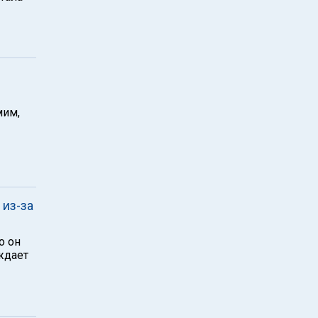
мим,
 из-за
о он
ждает