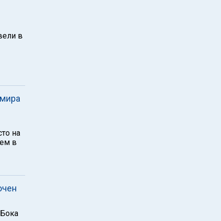
вели в
 мира
то на
шем в
ючен
"Бока