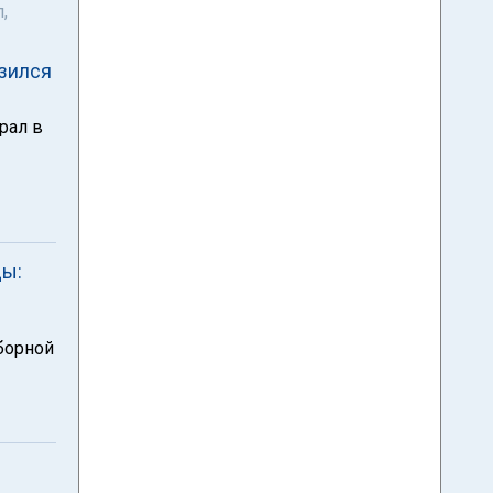
,
изился
рал в
ды:
борной