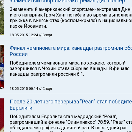
знаменитый спортсмен-экстремал Дин Поттер
Знаменитый американский спортсмен-экстремал Дин 
и его напарник Грэм Хант погибли во время выполнен
прыжка в вингсьютах (костюм-крыло) в национальн
парке Йосемити.
18.05.2015 12:24
// Спорт
Финал чемпионата мира: канадцы разгромили сб
России
Победителем чемпионата мира по хоккею, который
завершился в Чехии, стала сборная Канады. В финале
канадцы разгромили россиян 6:1.
18.05.2015 00:14
// Спорт
После 20-летнего перерыва "Реал" стал победит
Евролиги
Победителем Евролиги стал мадридский "Реал",
разгромивший в финале "Олимпиакос" 78:59. "Реал" ст
обладателем трофея в девятый раз. В последний раз