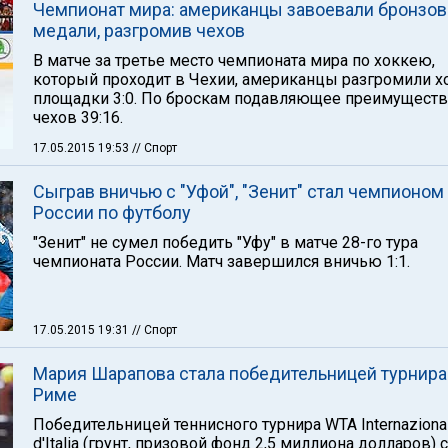
Чемпионат мира: американцы завоевали бронзо
медали, разгромив чехов
В матче за третье место чемпионата мира по хоккею,
который проходит в Чехии, американцы разгромили х
площадки 3:0. По броскам подавляющее преимуществ
чехов 39:16.
17.05.2015 19:53
// Спорт
Сыграв вничью с "Уфой", "Зенит" стал чемпионом
России по футболу
"Зенит" не сумел победить "Уфу" в матче 28-го тура
чемпионата России. Матч завершился вничью 1:1.
17.05.2015 19:31
// Спорт
Мария Шарапова стала победительницей турнира
Риме
Победительницей теннисного турнира WTA Internaziona
d'Italia (грунт, призовой фонд 2,5 миллиона долларов) 