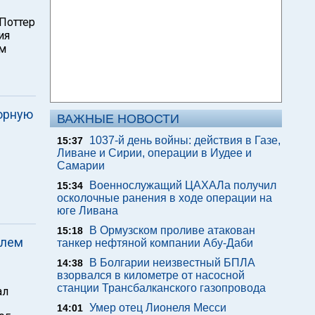
Поттер
ия
ом
орную
ВАЖНЫЕ НОВОСТИ
1037-й день войны: действия в Газе,
15:37
Ливане и Сирии, операции в Иудее и
Самарии
Военнослужащий ЦАХАЛа получил
15:34
осколочные ранения в ходе операции на
юге Ливана
В Ормузском проливе атакован
15:18
елем
танкер нефтяной компании Абу-Даби
В Болгарии неизвестный БПЛА
14:38
взорвался в километре от насосной
станции Трансбалканского газопровода
ал
Умер отец Лионеля Месси
14:01