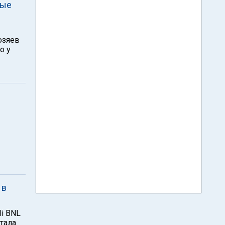
вые
озяев
о у
 в
li BNL
стала