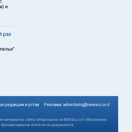
с
) и
й раз
пелье"
е редакции и устав
Реклама:
advertising@newsru.co.il
и материалов сайта гиперссылка на NEWSru.co.il обязательна.
е фотоматериалов агентств не разрешается.