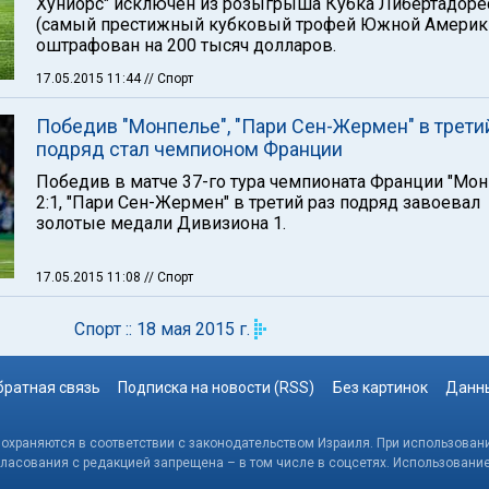
Хуниорс" исключен из розыгрыша Кубка Либертадоре
(самый престижный кубковый трофей Южной Америки
оштрафован на 200 тысяч долларов.
17.05.2015 11:44
// Спорт
Победив "Монпелье", "Пари Сен-Жермен" в трети
подряд стал чемпионом Франции
Победив в матче 37-го тура чемпионата Франции "Мон
2:1, "Пари Сен-Жермен" в третий раз подряд завоевал
золотые медали Дивизиона 1.
17.05.2015 11:08
// Спорт
Спорт :: 18 мая 2015 г.
братная связь
Подписка на новости (RSS)
Без картинок
Данны
, охраняются в соответствии с законодательством Израиля. При использовани
гласования с редакцией запрещена – в том числе в соцсетях. Использовани