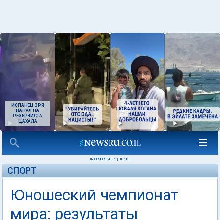
ИСПАНЕЦ ЗРЯ
НАПАЛ НА
РЕЗЕРВИСТА
ЦАХАЛА
18 НОЯБРЯ 2017
|
03:13
СПОРТ
Юношеский чемпионат
мира: результаты