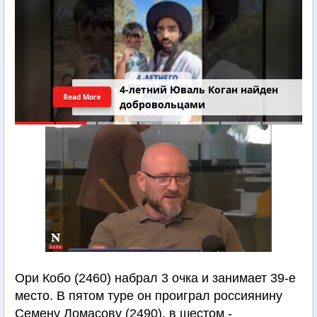
4-летний Юваль Коган найден
Read More
добровольцами
Ори Кобо (2460) набрал 3 очка и занимает 39-е
место. В пятом туре он проиграл россиянину
Семену Ломасову (2490), в шестом -