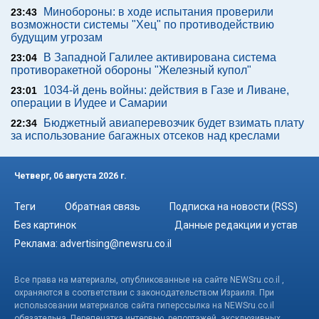
Минобороны: в ходе испытания проверили
23:43
возможности системы "Хец" по противодействию
будущим угрозам
В Западной Галилее активирована система
23:04
противоракетной обороны "Железный купол"
1034-й день войны: действия в Газе и Ливане,
23:01
операции в Иудее и Самарии
Бюджетный авиаперевозчик будет взимать плату
22:34
за использование багажных отсеков над креслами
Четверг, 06 августа 2026 г.
Теги
Обратная связь
Подписка на новости (RSS)
Без картинок
Данные редакции и устав
Реклама:
advertising@newsru.co.il
Все права на материалы, опубликованные на сайте NEWSru.co.il ,
охраняются в соответствии с законодательством Израиля. При
использовании материалов сайта гиперссылка на NEWSru.co.il
обязательна. Перепечатка интервью, репортажей, эксклюзивных