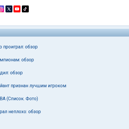
 проиграл: обзор
емпионам: обзор
дил: обзор
айант признан лучшим игроком
A (Список. Фото)
рал неплохо: обзор