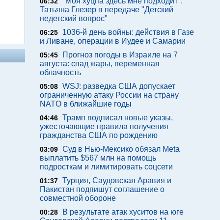
"Моя хуцпа здесь мне подходит".
06:32
Татьяна Глезер в передаче "Детский
недетский вопрос"
1036-й день войны: действия в Газе
06:25
и Ливане, операции в Иудее и Самарии
Прогноз погоды в Израиле на 7
05:45
августа: спад жары, переменная
облачность
WSJ: разведка США допускает
05:08
ограниченную атаку России на страну
NATO в ближайшие годы
Трамп подписал новые указы,
04:46
ужесточающие правила получения
гражданства США по рождению
Суд в Нью-Мексико обязал Meta
03:09
выплатить $567 млн на помощь
подросткам и лимитировать соцсети
Турция, Саудовская Аравия и
01:37
Пакистан подпишут соглашение о
совместной обороне
В результате атак хуситов на юге
00:28