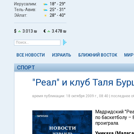
Иерусалим:
18° -
29°
Тель-Авив:
25° -
31°
Эйлат:
28° -
40°
$
3.013 ₪
€
3.478 ₪
ВСЕ НОВОСТИ
ИЗРАИЛЬ
БЛИЖНИЙ ВОСТОК
МИР
СПОРТ
"Реал" и клуб Таля Бу
время публикации: 18 октября 2009 г., 08:40 | последнее о
Мадридский "Реа
по баскетболу – 
проиграла.
Уникаха (Малага