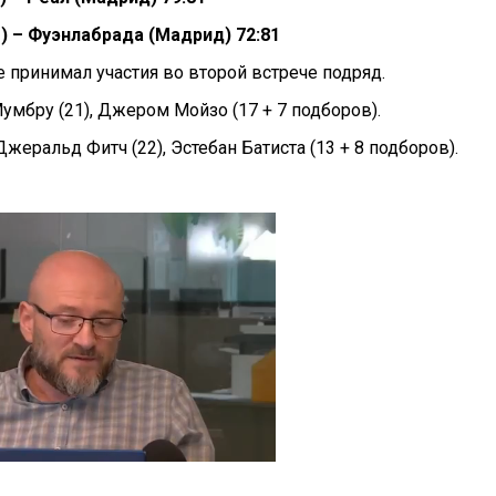
) – Фуэнлабрада (Мадрид) 72:81
 принимал участия во второй встрече подряд.
Мумбру (21), Джером Мойзо (17 + 7 подборов).
Джеральд Фитч (22), Эстебан Батиста (13 + 8 подборов).