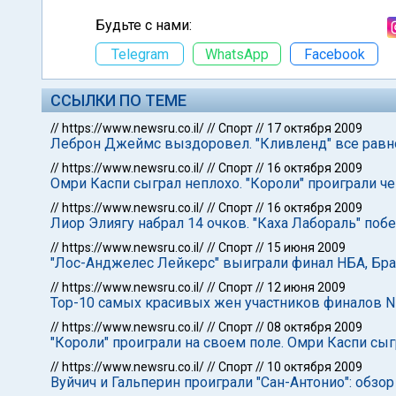
Будьте с нами:
Telegram
WhatsApp
Facebook
ССЫЛКИ ПО ТЕМЕ
//
https://www.newsru.co.il/
//
Спорт
//
17 октября 2009
Леброн Джеймс выздоровел. "Кливленд" все равно
//
https://www.newsru.co.il/
//
Спорт
//
16 октября 2009
Омри Каспи сыграл неплохо. "Короли" проиграли ч
//
https://www.newsru.co.il/
//
Спорт
//
16 октября 2009
Лиор Элиягу набрал 14 очков. "Каха Лабораль" побе
//
https://www.newsru.co.il/
//
Спорт
//
15 июня 2009
"Лос-Анджелес Лейкерс" выиграли финал НБА, Бр
//
https://www.newsru.co.il/
//
Спорт
//
12 июня 2009
Тор-10 самых красивых жен участников финалов NB
//
https://www.newsru.co.il/
//
Спорт
//
08 октября 2009
"Короли" проиграли на своем поле. Омри Каспи сыг
//
https://www.newsru.co.il/
//
Спорт
//
10 октября 2009
Вуйчич и Гальперин проиграли "Сан-Антонио": обзор