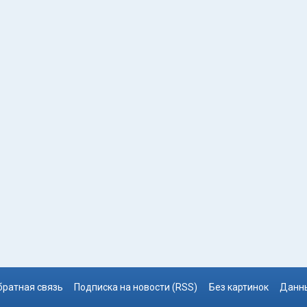
братная связь
Подписка на новости (RSS)
Без картинок
Данны