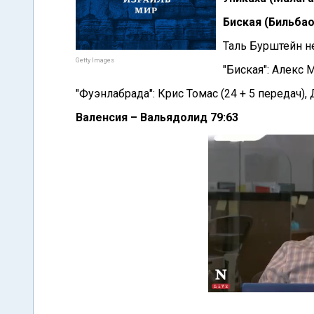
Биская (Бильбао
Таль Бурштейн не
Getty Images
"Биская": Алекс 
"Фуэнлабрада": Крис Томас (24 + 5 передач), 
Валенсия – Вальядолид 79:63