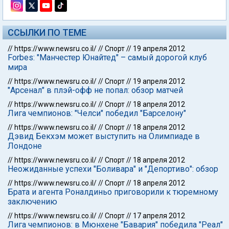
ССЫЛКИ ПО ТЕМЕ
//
https://www.newsru.co.il/
//
Спорт
//
19 апреля 2012
Forbes: "Манчестер Юнайтед" – самый дорогой клуб
мира
//
https://www.newsru.co.il/
//
Спорт
//
19 апреля 2012
"Арсенал" в плэй-офф не попал: обзор матчей
//
https://www.newsru.co.il/
//
Спорт
//
18 апреля 2012
Лига чемпионов: "Челси" победил "Барселону"
//
https://www.newsru.co.il/
//
Спорт
//
18 апреля 2012
Дэвид Бекхэм может выступить на Олимпиаде в
Лондоне
//
https://www.newsru.co.il/
//
Спорт
//
18 апреля 2012
Неожиданные успехи "Боливара" и "Депортиво": обзор
//
https://www.newsru.co.il/
//
Спорт
//
18 апреля 2012
Брата и агента Роналдиньо приговорили к тюремному
заключению
//
https://www.newsru.co.il/
//
Спорт
//
17 апреля 2012
Лига чемпионов: в Мюнхене "Бавария" победила "Реал"