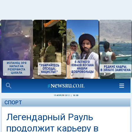
ИСПАНЕЦ ЗРЯ
НАПАЛ НА
РЕЗЕРВИСТА
ЦАХАЛА
19 АПРЕЛЯ 2012
|
16:38
СПОРТ
Легендарный Рауль
продолжит карьеру в