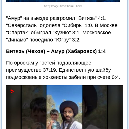
Getty Image, Фото: Кевин Кокс
"Амур" на выезде разгромил "Витязь" 4:1.
"Северсталь" одолела "Сибирь" 1:0. В Москве
"Спартак" обыграл "Кузню" 3:1. Московское
"Динамо" победило "Югру" 3:2.
Витязь (Чехов) – Амур (Хабаровск) 1:4
По броскам у гостей подавляющее
преимущество 37:19. Единственную шайбу
подмосковные хоккеисты забили при счете 0:4.