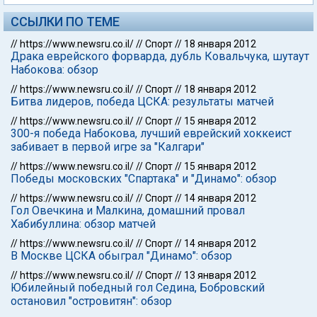
ССЫЛКИ ПО ТЕМЕ
//
https://www.newsru.co.il/
//
Спорт
//
18 января 2012
Драка еврейского форварда, дубль Ковальчука, шутаут
Набокова: обзор
//
https://www.newsru.co.il/
//
Спорт
//
18 января 2012
Битва лидеров, победа ЦСКА: результаты матчей
//
https://www.newsru.co.il/
//
Спорт
//
15 января 2012
300-я победа Набокова, лучший еврейский хоккеист
забивает в первой игре за "Калгари"
//
https://www.newsru.co.il/
//
Спорт
//
15 января 2012
Победы московских "Спартака" и "Динамо": обзор
//
https://www.newsru.co.il/
//
Спорт
//
14 января 2012
Гол Овечкина и Малкина, домашний провал
Хабибуллина: обзор матчей
//
https://www.newsru.co.il/
//
Спорт
//
14 января 2012
В Москве ЦСКА обыграл "Динамо": обзор
//
https://www.newsru.co.il/
//
Спорт
//
13 января 2012
Юбилейный победный гол Седина, Бобровский
остановил "островитян": обзор