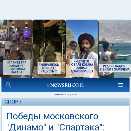
ИСПАНЕЦ ЗРЯ
НАПАЛ НА
РЕЗЕРВИСТА
ЦАХАЛА
19 ЯНВАРЯ 2012
|
10:33
СПОРТ
Победы московского
"Динамо" и "Спартака":