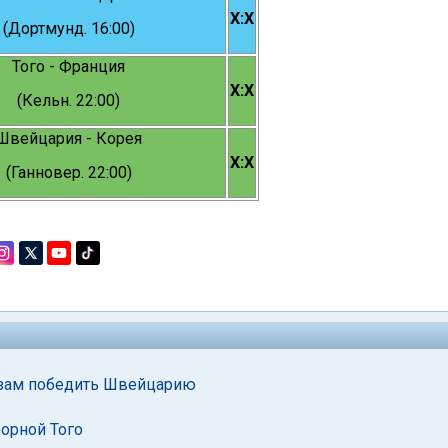
X:X
(Дортмунд. 16:00)
Того - Франция
X:X
(Кельн. 22:00)
Швейцария - Корея
X:X
(Ганновер. 22:00)
узам победить Швейцарию
орной Того