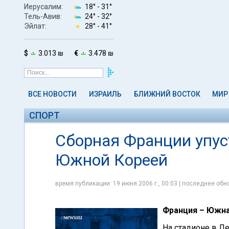
Иерусалим:
18° -
31°
Тель-Авив:
24° -
32°
Эйлат:
28° -
41°
$
3.013 ₪
€
3.478 ₪
ВСЕ НОВОСТИ
ИЗРАИЛЬ
БЛИЖНИЙ ВОСТОК
МИР
СПОРТ
Сборная Франции упус
Южной Кореей
время публикации: 19 июня 2006 г., 00:03 | последнее обно
Франция – Южная
На стадионе в Ле