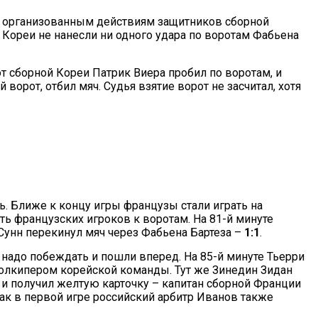
ь организованным действиям защитников сборной
 Кореи не нанесли ни одного удара по воротам Фабьена
от сборной Кореи Патрик Виера пробил по воротам, и
 ворот, отбил мяч. Судья взятие ворот не засчитал, хотя
ь. Ближе к концу игры французы стали играть на
ть французских игроков к воротам. На 81-й минуте
Сунн перекинул мяч через Фабьена Бартеза –
1:1
.
 надо побеждать и пошли вперед. На 85-й минуте Тьерри
голкипером корейской команды. Тут же Зинедин Зидан
 и получил желтую карточку – капитан сборной Франции
как в первой игре российский арбитр Иванов также