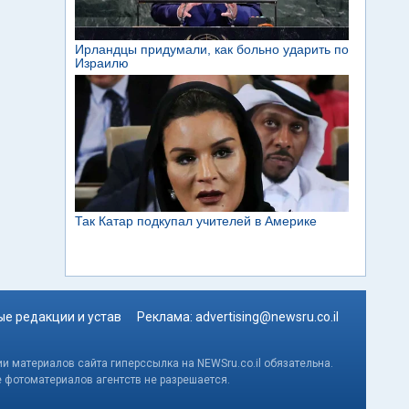
е редакции и устав
Реклама:
advertising@newsru.co.il
и материалов сайта гиперссылка на NEWSru.co.il обязательна.
е фотоматериалов агентств не разрешается.