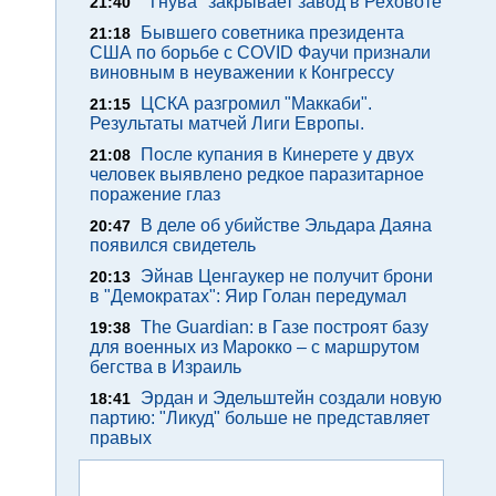
"Тнува" закрывает завод в Реховоте
21:40
Бывшего советника президента
21:18
США по борьбе с COVID Фаучи признали
виновным в неуважении к Конгрессу
ЦСКА разгромил "Маккаби".
21:15
Результаты матчей Лиги Европы.
После купания в Кинерете у двух
21:08
человек выявлено редкое паразитарное
поражение глаз
В деле об убийстве Эльдара Даяна
20:47
появился свидетель
Эйнав Ценгаукер не получит брони
20:13
в "Демократах": Яир Голан передумал
The Guardian: в Газе построят базу
19:38
для военных из Марокко – с маршрутом
бегства в Израиль
Эрдан и Эдельштейн создали новую
18:41
партию: "Ликуд" больше не представляет
правых