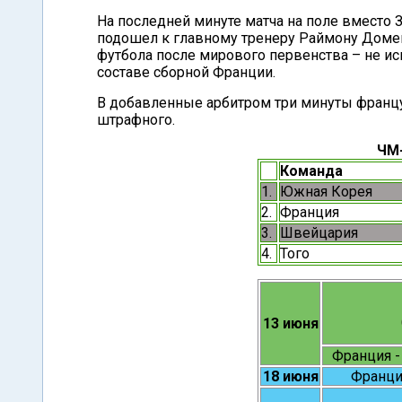
На последней минуте матча на поле вместо З
подошел к главному тренеру Раймону Домене
футбола после мирового первенства – не иск
составе сборной Франции.
В добавленные арбитром три минуты францу
штрафного.
ЧМ-
Команда
1.
Южная Корея
2.
Франция
3.
Швейцария
4.
Того
13 июня
Франция -
18 июня
Франция