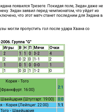
идана появился Трезеге. Покидая поле, Зидан даже не
ку. Зидан заявил перед чемпионатом, что уйдет из
лючено, что этот матч станет последним для Зидана в
зы могли пропустить гол после удара Хвана со
2006. Группа "G"
Игры
В
Н
П
Мячи
Очки
2
1
1
0
3-2
4
2
0
2
0
1-1
2
1
0
1
0
0-0
1
1
0
0
1
1-2
0
Корея - Того
2:1
(Франкфурт. 16:00)
 Швейцария (Штутгарт. 19:00)
0:0
 - Корея (Лейпциг. 22:00)
1:1
Того - Швейцария