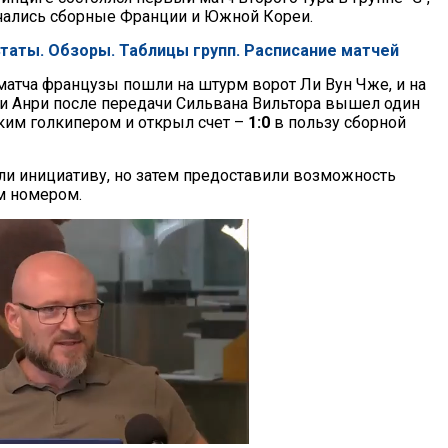
чались сборные Франции и Южной Кореи.
ьтаты. Обзоры. Таблицы групп. Расписание матчей
 матча французы пошли на штурм ворот Ли Вун Чже, и на
ри Анри после передачи Сильвана Вильтора вышел один
ским голкипером и открыл счет –
1:0
в пользу сборной
ли инициативу, но затем предоставили возможность
м номером.