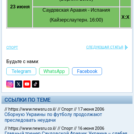
23 июня
Саудовская Аравия - Испания
X:X
(Кайзерслаутерн. 16:00)
СЛЕДУЮЩАЯ СТАТЬЯ
СПОРТ
Будьте с нами:
Telegram
WhatsApp
Facebook
ССЫЛКИ ПО ТЕМЕ
//
https://www.newsru.co.il/
//
Спорт
//
17 июня 2006
Сборную Украины по футболу продолжают
преследовать неудачи
//
https://www.newsru.co.il/
//
Спорт
//
16 июня 2006
Главный тренер Саудовской Аравии: Украина – слабая