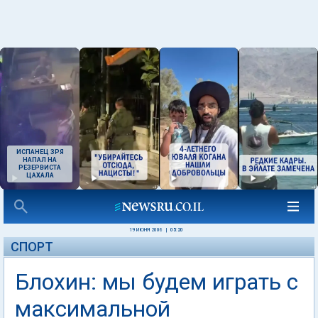
ИСПАНЕЦ ЗРЯ
НАПАЛ НА
РЕЗЕРВИСТА
ЦАХАЛА
19 ИЮНЯ 2006
|
05:20
СПОРТ
Блохин: мы будем играть с
максимальной