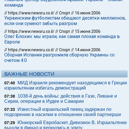
команда
//
https://www.newsru.co.il/
//
Спорт
//
16 июня 2006
Украинским футболистам обещают десятки миллионов,
если они сумеют забыть разгром
//
https://www.newsru.co.il/
//
Спорт
//
15 июня 2006
Олег Блохин: мы играли, как самая плохая команда в
Европе
//
https://www.newsru.co.il/
//
Спорт
//
14 июня 2006
Сборная Испании разгромила сборную Украины со
счетом 4:0
ВАЖНЫЕ НОВОСТИ
МИД Израиля рекомендует находящимся в Греции
07:40
израильтянам избегать демонстраций
1038-й день войны: действия в Газе, Ливане и
07:38
Сирии, операции в Иудее и Самарии
Известный израильский певец задержан по
07:33
подозрению в насилии в отношении своей партнерши
Юниорский Евробаскет. Дивизион В. Израильтянки
07:29
вышли в финал и вернулись в элиту