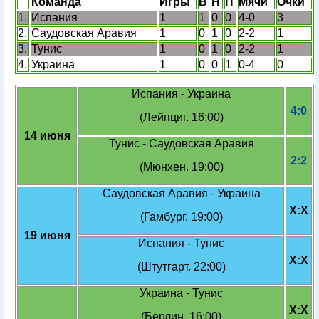
Команда
Игры
В
Н
П
Мячи
Очки
1.
Испания
1
1
0
0
4-0
3
2.
Саудовская Аравия
1
0
1
0
2-2
1
3.
Тунис
1
0
1
0
2-2
1
4.
Украина
1
0
0
1
0-4
0
Испания - Украина
4:0
(Лейпциг. 16:00)
14 июня
Тунис - Саудовская Аравия
2:2
(Мюнхен. 19:00)
Саудовская Аравия - Украина
X:X
(Гамбург. 19:00)
19 июня
Испания - Тунис
X:X
(Штутгарт. 22:00)
Украина - Тунис
X:X
(Берлин. 16:00)