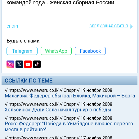
командой года - женская сборная России.
СЛЕДУЮЩАЯ СТАТЬЯ
СПОРТ
Будьте с нами:
Telegram
WhatsApp
Facebook
ССЫЛКИ ПО ТЕМЕ
//
https://www.newsru.co.il/
//
Спорт
//
19 ноября 2008
Малайзия: Федерер обыграл Блэйка, Макинрой – Борга
//
https://www.newsru.co.il/
//
Спорт
//
19 ноября 2008
Хельсинки: Дуди Села начал турнир с победы
//
https://www.newsru.co.il/
//
Спорт
//
18 ноября 2008
Роже Федерер: "Победа в Уимблдоне важнее первого
места в рейтинге"
//
https://www.newsru.co.il/
//
Спорт
//
17 ноября 2008