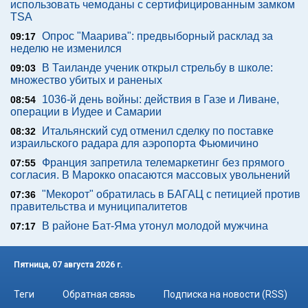
использовать чемоданы с сертифицированным замком
TSA
Опрос "Mаарива": предвыборный расклад за
09:17
неделю не изменился
В Таиланде ученик открыл стрельбу в школе:
09:03
множество убитых и раненых
1036-й день войны: действия в Газе и Ливане,
08:54
операции в Иудее и Самарии
Итальянский суд отменил сделку по поставке
08:32
израильского радара для аэропорта Фьюмичино
Франция запретила телемаркетинг без прямого
07:55
согласия. В Марокко опасаются массовых увольнений
"Мекорот" обратилась в БАГАЦ с петицией против
07:36
правительства и муниципалитетов
В районе Бат-Яма утонул молодой мужчина
07:17
Пятница, 07 августа 2026 г.
Теги
Обратная связь
Подписка на новости (RSS)