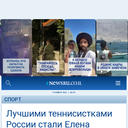
ИСПАНЕЦ ЗРЯ
НАПАЛ НА
РЕЗЕРВИСТА
ЦАХАЛА
19 НОЯБРЯ 2008
|
06:49
СПОРТ
Лучшими теннисистками
России стали Елена