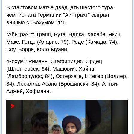
В стартовом матче двадцать шестого тура
чемпионата Германии "Айнтрахт" сыграл
вничью с "Бохумом" 1:1.
"Айнтрахт": Трапп, Бута, Ндика, Хасебе, Якич,
Макс, Гетце (Аларио, 79), Роде (Камада, 74),
Соу, Борре, Коло-Муани.
"Бохум": Риманн, Стафилидис, Ордец
(Шлоттербек, 64), Машович, Хайнц
(Ламбропулос, 84), Остерхаге, Штегер (Цоллер,
84), Лосилла, Асано (Брошински, 84), Антви-
Аджей, Хофманн.