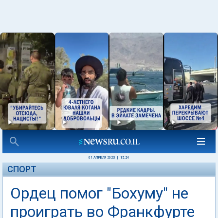
01 АПРЕЛЯ 2023
|
15:24
СПОРТ
Ордец помог "Бохуму" не
проиграть во Франкфурте