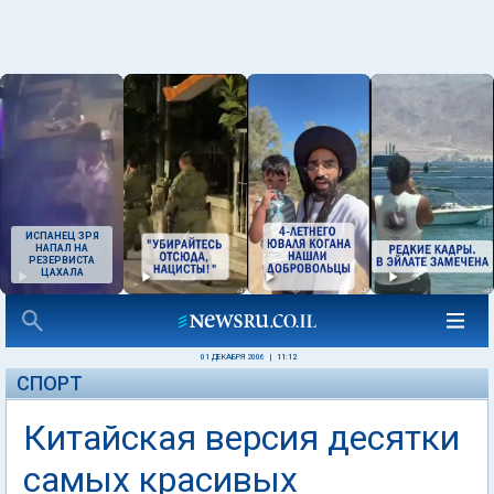
ИСПАНЕЦ ЗРЯ
НАПАЛ НА
РЕЗЕРВИСТА
ЦАХАЛА
01 ДЕКАБРЯ 2006
|
11:12
СПОРТ
Китайская версия десятки
самых красивых