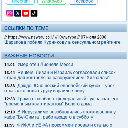
Telegram
WhatsApp
Facebook
ССЫЛКИ ПО ТЕМЕ
//
https://www.newsru.co.il/
//
Культура
//
07 июля 2006
Шарапова побила Курникову в сексуальном рейтинге
ВАЖНЫЕ НОВОСТИ
Умер отец Лионеля Месси
14:01
Reuters: Ливан и Израиль согласовали список
13:44
стран для контроля за разоружением "Хизбаллы"
Дзюдо. Юношеский европейский кубок. Турок
13:33
отказался пожать руку израильтянину
Трамп оскорблен: федеральный суд назвал его
12:33
"временным квартирантом" Белого дома
В Иерусалиме возобновились столкновения у
12:10
кафе "Бе-Симта", работающего в субботу
ФИФА и УЕФА прокомментировали статью о
11:59