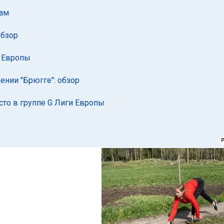
кам
обзор
и Европы
ении "Брюгге": обзор
сто в группе G Лиги Европы