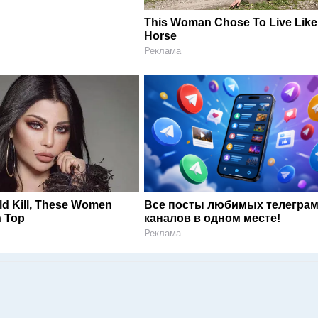
This Woman Chose To Live Like
Horse
Реклама
ld Kill, These Women
Все посты любимых телегра
 Top
каналов в одном месте!
Реклама