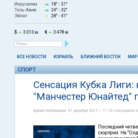
Иерусалим:
18° -
31°
Тель-Авив:
24° -
32°
Эйлат:
28° -
41°
$
3.013 ₪
€
3.478 ₪
ВСЕ НОВОСТИ
ИЗРАИЛЬ
БЛИЖНИЙ ВОСТОК
МИР
СПОРТ
Сенсация Кубка Лиги:
"Манчестер Юнайтед" 
время публикации: 01 декабря 2011 г., 11:10 | последнее о
Последний четве
сюрприз. На "Ол