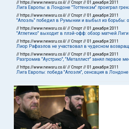
//
https://www.newsru.co.il/
//
Спорт
//
01 декабря 2011
Лига Европы: в Лондоне "Тоттенхэм" проиграл гре
//
https://www.newsru.co.il/
//
Спорт
//
01 декабря 2011
"Апоэль" победил в Румынии и выбыл из борьбы: 
//
https://www.newsru.co.il/
//
Спорт
//
01 декабря 2011
"Атлетико" выходит в плэй-офф: обзор матчей Лиг
//
https://www.newsru.co.il/
//
Спорт
//
01 декабря 2011
Лиор Рафаэлов не участвовал в чудесном возвращ
//
https://www.newsru.co.il/
//
Спорт
//
01 декабря 2011
Разгромив "Аустрию", "Металлист" занял первое ме
//
https://www.newsru.co.il/
//
Спорт
//
01 декабря 2011
Лига Европы: победа "Апоэля", сенсация в Лондоне