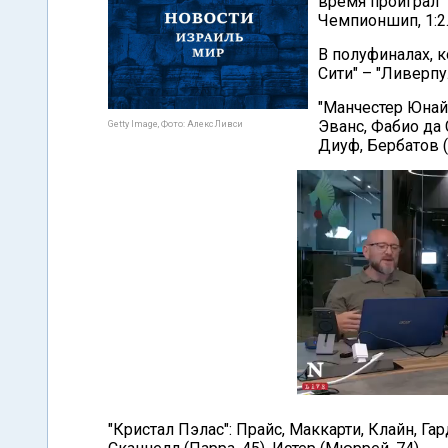
время проиграл 
Чемпионшип, 1:2
В полуфиналах, к
Сити" – "Ливерпу
"Манчестер Юнайт
Эванс, Фабио да 
Getty Image, Фото: Алекс Ливси
Диуф, Бербатов 
"Кристал Пэлас": Прайс, Маккарти, Клайн, Гар