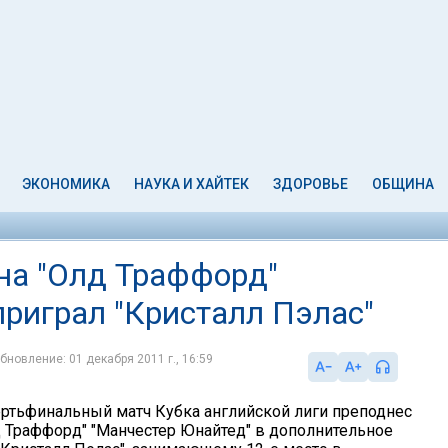
ЭКОНОМИКА
НАУКА И ХАЙТЕК
ЗДОРОВЬЕ
ОБЩИНА
 на "Олд Траффорд"
приграл "Кристалл Пэлас"
бновление: 01 декабря 2011 г., 16:59
ртьфинальный матч Кубка английской лиги преподнес
д Траффорд" "Манчестер Юнайтед" в дополнительное