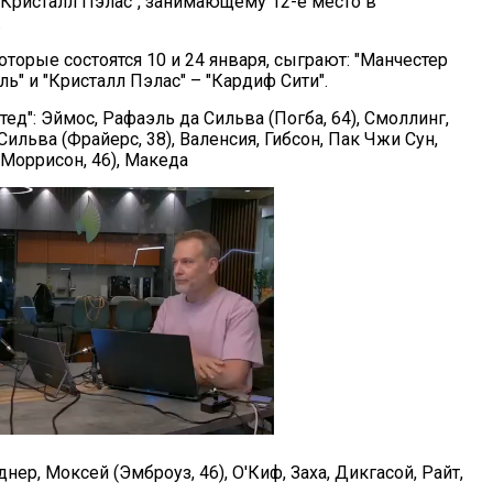
"Кристалл Пэлас", занимающему 12-е место в
.
оторые состоятся 10 и 24 января, сыграют: "Манчестер
ль" и "Кристалл Пэлас" – "Кардиф Сити".
ед": Эймос, Рафаэль да Сильва (Погба, 64), Смоллинг,
Сильва (Фрайерс, 38), Валенсия, Гибсон, Пак Чжи Сун,
(Моррисон, 46), Македа
днер, Моксей (Эмброуз, 46), О'Киф, Заха, Дикгасой, Райт,