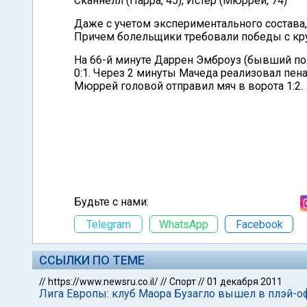
Сканнелл (Парра, 45), Истер (Мюррей, 74)
Даже с учетом экспериментального состава,
Причем болельщики требовали победы с кр
На 66-й минуте Даррен Эмброуз (бывший по
0:1. Через 2 минуты Мачеда реализовал пенал
Мюррей головой отправил мяч в ворота 1:2.
Будьте с нами:
Telegram
WhatsApp
Facebook
ССЫЛКИ ПО ТЕМЕ
//
https://www.newsru.co.il/
//
Спорт
//
01 декабря 2011
Лига Европы: клуб Маора Бузагло вышел в плэй-о