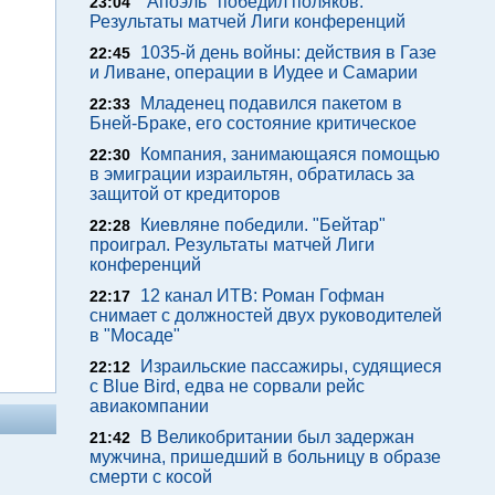
"Апоэль" победил поляков.
23:04
Результаты матчей Лиги конференций
1035-й день войны: действия в Газе
22:45
и Ливане, операции в Иудее и Самарии
Младенец подавился пакетом в
22:33
Бней-Браке, его состояние критическое
Компания, занимающаяся помощью
22:30
в эмиграции израильтян, обратилась за
защитой от кредиторов
Киевляне победили. "Бейтар"
22:28
проиграл. Результаты матчей Лиги
конференций
12 канал ИТВ: Роман Гофман
22:17
снимает с должностей двух руководителей
в "Мосаде"
Израильские пассажиры, судящиеся
22:12
с Blue Bird, едва не сорвали рейс
авиакомпании
В Великобритании был задержан
21:42
мужчина, пришедший в больницу в образе
смерти с косой