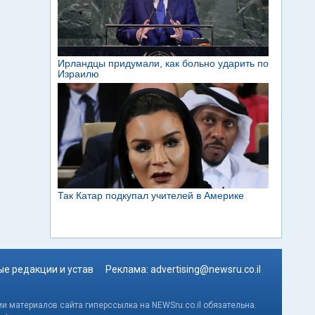
е редакции и устав
Реклама:
advertising@newsru.co.il
и материалов сайта гиперссылка на NEWSru.co.il обязательна.