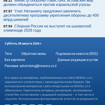
Министр обороны Пакистана: исламский мир
08:21
должен объединиться против израильской угрозы
Ynet: Нетаниягу предложил увеличить
07:57
десятилетнюю программу укрепления обороны до 400
млрд шекелей
Сборная России не выступит на шахматной
07:54
олимпиаде 2026 года
Суббота, 08 августа 2026 г.
Теги
Обратная связь
Подписка на новости (RSS)
Без картинок
Данные редакции и устав
Реклама:
advertising@newsru.co.il
Все права на материалы, опубликованные на сайте NEWSru.co.il ,
охраняются в соответствии с законодательством Израиля. При
использовании материалов сайта гиперссылка на NEWSru.co.il
обязательна. Перепечатка интервью, репортажей, эксклюзивных
статей без согласования с редакцией запрещена – в том числе в
соцсетях. Использование фотоматериалов агентств не разрешается.