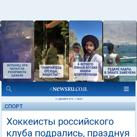
ИСПАНЕЦ ЗРЯ
НАПАЛ НА
РЕЗЕРВИСТА
ЦАХАЛА
01 ДЕКАБРЯ 2018
|
08:52
СПОРТ
Хоккеисты российского
клуба подрались, празднуя