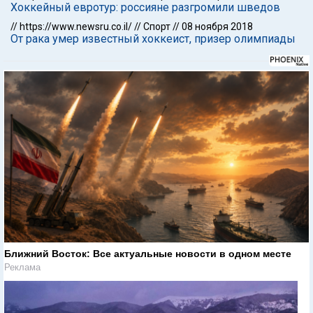
Хоккейный евротур: россияне разгромили шведов
//
https://www.newsru.co.il/
//
Спорт
//
08 ноября 2018
От рака умер известный хоккеист, призер олимпиады
Ближний Восток: Все актуальные новости в одном месте
Реклама