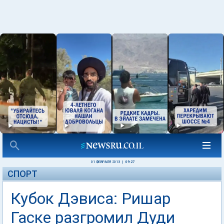
01 ФЕВРАЛЯ 2013
|
09:27
СПОРТ
Кубок Дэвиса: Ришар
Гаске разгромил Дуди