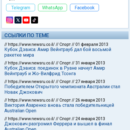
Telegram
WhatsApp
Facebook
ССЫЛКИ ПО ТЕМЕ
//
https://www.newsru.co.il/
//
Спорт
//
01 февраля 2013
Кубок Дэвиса: Амир Вейнтрауб дал бой восьмой
ракетке мира
//
https://www.newsru.co.il/
//
Спорт
//
31 января 2013
Кубок Дэвиса: поединок в Руане начнут Амир
Вейнтрауб и Жо-Вилфрид Тсонга
//
https://www.newsru.co.il/
//
Спорт
//
27 января 2013
Победителем Открытого чемпионата Австралии стал
Новак Джокович
//
https://www.newsru.co.il/
//
Спорт
//
26 января 2013
Виктория Азаренко вновь стала победительницей
Australian Open
//
https://www.newsru.co.il/
//
Спорт
//
24 января 2013
Джокович разгромил Феррера и вышел в финал
Australian Open