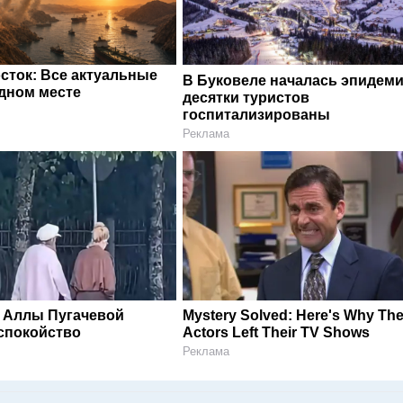
сток: Все актуальные
В Буковеле началась эпидеми
одном месте
десятки туристов
госпитализированы
Реклама
 Аллы Пугачевой
Mystery Solved: Here's Why The
спокойство
Actors Left Their TV Shows
Реклама