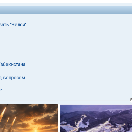
вать "Челси"
Узбекистана
од вопросом
"