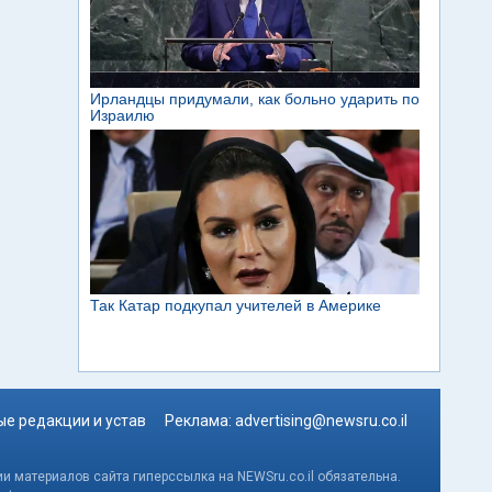
е редакции и устав
Реклама:
advertising@newsru.co.il
и материалов сайта гиперссылка на NEWSru.co.il обязательна.