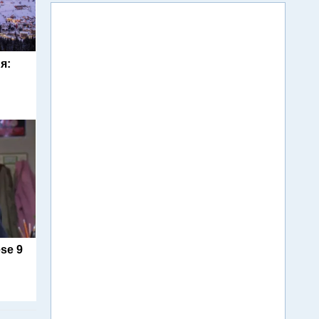
я:
se 9