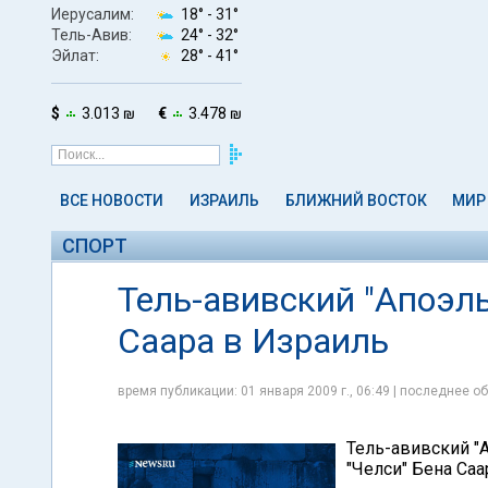
Иерусалим:
18° -
31°
Тель-Авив:
24° -
32°
Эйлат:
28° -
41°
$
3.013 ₪
€
3.478 ₪
ВСЕ НОВОСТИ
ИЗРАИЛЬ
БЛИЖНИЙ ВОСТОК
МИР
СПОРТ
Тель-авивский "Апоэль
Саара в Израиль
время публикации: 01 января 2009 г., 06:49 | последнее об
Тель-авивский "
"Челси" Бена Саа