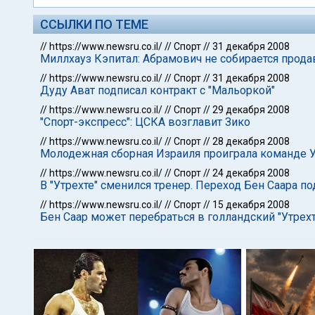
ССЫЛКИ ПО ТЕМЕ
//
https://www.newsru.co.il/
//
Спорт
//
31 декабря 2008
Миллхауз Кэпитал: Абрамович не собирается прода
//
https://www.newsru.co.il/
//
Спорт
//
31 декабря 2008
Дуду Ават подписал контракт с "Мальоркой"
//
https://www.newsru.co.il/
//
Спорт
//
29 декабря 2008
"Спорт-экспресс": ЦСКА возглавит Зико
//
https://www.newsru.co.il/
//
Спорт
//
28 декабря 2008
Молодежная сборная Израиля проиграла команде 
//
https://www.newsru.co.il/
//
Спорт
//
24 декабря 2008
В "Утрехте" сменился тренер. Переход Бен Саара п
//
https://www.newsru.co.il/
//
Спорт
//
15 декабря 2008
Бен Саар может перебраться в голландский "Утрехт