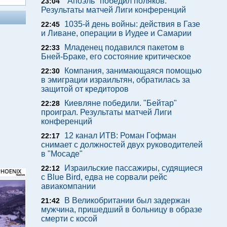
"Апоэль" победил поляков.
23:04
Результаты матчей Лиги конференций
1035-й день войны: действия в Газе
22:45
и Ливане, операции в Иудее и Самарии
Младенец подавился пакетом в
22:33
Бней-Браке, его состояние критическое
Компания, занимающаяся помощью
22:30
в эмиграции израильтян, обратилась за
защитой от кредиторов
Киевляне победили. "Бейтар"
22:28
проиграл. Результаты матчей Лиги
конференций
12 канал ИТВ: Роман Гофман
22:17
снимает с должностей двух руководителей
в "Мосаде"
Израильские пассажиры, судящиеся
22:12
с Blue Bird, едва не сорвали рейс
авиакомпании
В Великобритании был задержан
21:42
мужчина, пришедший в больницу в образе
смерти с косой