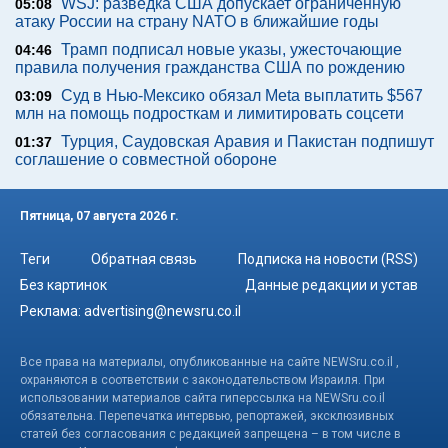
WSJ: разведка США допускает ограниченную
05:08
атаку России на страну NATO в ближайшие годы
Трамп подписал новые указы, ужесточающие
04:46
правила получения гражданства США по рождению
Суд в Нью-Мексико обязал Meta выплатить $567
03:09
млн на помощь подросткам и лимитировать соцсети
Турция, Саудовская Аравия и Пакистан подпишут
01:37
соглашение о совместной обороне
Пятница, 07 августа 2026 г.
Теги
Обратная связь
Подписка на новости (RSS)
Без картинок
Данные редакции и устав
Реклама:
advertising@newsru.co.il
Все права на материалы, опубликованные на сайте NEWSru.co.il ,
охраняются в соответствии с законодательством Израиля. При
использовании материалов сайта гиперссылка на NEWSru.co.il
обязательна. Перепечатка интервью, репортажей, эксклюзивных
статей без согласования с редакцией запрещена – в том числе в