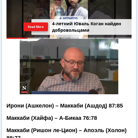
4-летний Юваль Коган найден
Read More
добровольцами
Ирони (Ашкелон) – Маккаби (Ашдод) 87:85
Маккаби (Хайфа) – А-Бикаа 76:78
Маккаби (Ришон ле-Цион) – Апоэль (Холон)