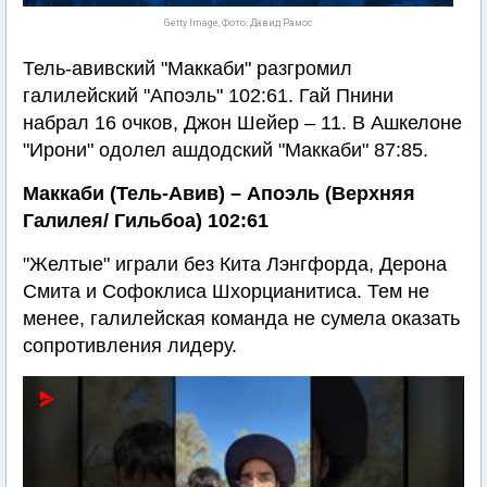
Getty Image, Фото: Давид Рамос
Тель-авивский "Маккаби" разгромил
галилейский "Апоэль" 102:61. Гай Пнини
набрал 16 очков, Джон Шейер – 11. В Ашкелоне
"Ирони" одолел ашдодский "Маккаби" 87:85.
Маккаби (Тель-Авив) – Апоэль (Верхняя
Галилея/ Гильбоа) 102:61
"Желтые" играли без Кита Лэнгфорда, Дерона
Смита и Софоклиса Шхорцианитиса. Тем не
менее, галилейская команда не сумела оказать
сопротивления лидеру.