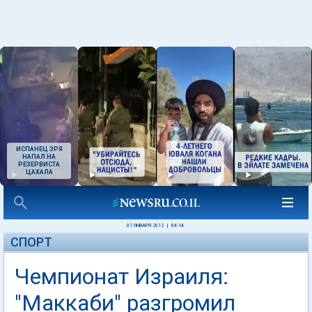
ИСПАНЕЦ ЗРЯ
НАПАЛ НА
РЕЗЕРВИСТА
ЦАХАЛА
01 ЯНВАРЯ 2012
|
04:14
СПОРТ
Чемпионат Израиля:
"Маккаби" разгромил