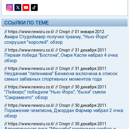
ССЫЛКИ ПО ТЕМЕ
//
https://www.newsru.co.il/
//
Спорт
//
01 января 2012
Амаре Студеймаер получил травму, "Нью-Йорк"
сокрушил "королей": обзор
//
https://www.newsru.co.il/
//
Спорт
//
31 декабря 2011
Первая победа "Бостона", Омри Каспи набрал 4 очка:
обзор
//
https://www.newsru.co.il/
//
Спорт
//
31 декабря 2011
Неудачная "папениана" Бенаюна включена в список
самых забавных спортивных моментов года
//
https://www.newsru.co.il/
//
Спорт
//
30 декабря 2011
"Лейкерс" победили "Нью-Йорк", "быки" смяли
"Сакраменто": обзор
//
https://www.newsru.co.il/
//
Спорт
//
30 декабря 2011
Поражение чемпиона, Джордан Фармар набрал 2 очка:
обзор
//
https://www.newsru.co.il/
//
Спорт
//
30 декабря 2011
Адриатическая лига: "Маккаби" разгромил сербов и