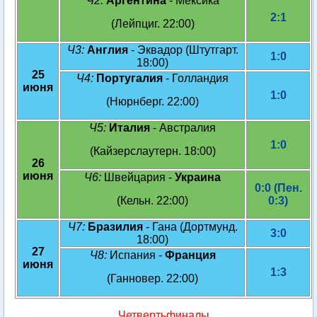
Ч2:
Аргентина
- Мексика
2:1
(Лейпциг. 22:00)
Ч3:
Англия
- Эквадор (Штутгарт.
1:0
18:00)
25
Ч4:
Португалия
- Голландия
июня
1:0
(Нюрнберг. 22:00)
Ч5:
Италия
- Австралия
1:0
(Кайзерслаутерн. 18:00)
26
июня
Ч6:
Швейцария -
Украина
0:0 (Пен.
(Кельн. 22:00)
0:3)
Ч7:
Бразилия
- Гана (Дортмунд.
3:0
18:00)
27
Ч8:
Испания -
Франция
июня
1:3
(Ганновер. 22:00)
Четвертьфиналы