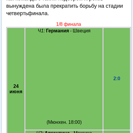
вынуждена была прекратить борьбу на стадии
четвертьфинала.
1/8 финала
Ч1:
Германия
- Швеция
2:0
24
июня
(Мюнхен. 18:00)