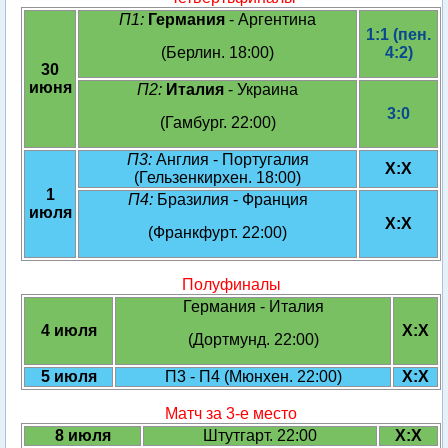
П1:
Германия
- Аргентина
1:1 (пен.
(Берлин. 18:00)
4:2)
30
июня
П2:
Италия
- Украина
3:0
(Гамбург. 22:00)
П3:
Англия - Португалия
X:X
(Гельзенкирхен. 18:00)
1
П4:
Бразилия - Франция
июля
X:X
(Франкфурт. 22:00)
Полуфиналы
Германия - Италия
4 июля
X:X
(Дортмунд. 22:00)
5 июля
П3 - П4 (Мюнхен. 22:00)
X:X
Матч за 3-е место
8 июля
Штутгарт. 22:00
X:X