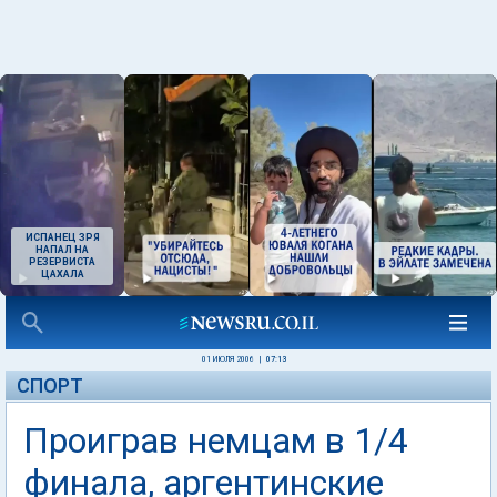
ИСПАНЕЦ ЗРЯ
НАПАЛ НА
РЕЗЕРВИСТА
ЦАХАЛА
01 ИЮЛЯ 2006
|
07:13
СПОРТ
Проиграв немцам в 1/4
финала, аргентинские