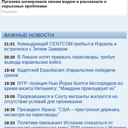
Пугачева шокировала своим видом и рассказала о
серьезных проблемах
Реклама
ВАЖНЫЕ НОВОСТИ
Командующий CENTCOM прибыл в Израиль и
21:01
встретился с Эялем Замиром
В Ливане хотят прервать переговоры, требуя
20:20
вывода израильских войск
Кадетский Евробаскет. Израильтяне победили
19:42
греков
NYP: полиция Нью-Йорка боится беспорядков во
19:38
время визита Нетаниягу: "Мамдани провоцирует их"
Прорвавшиеся в Сеуту мигранты жалуются на
19:09
отсутствие условий для проживания
Президент Ирана: "США – преступная держава,
18:35
несмотря на переговоры"
Политики призывают Испанию отказаться от
18:23
проведения чемпионата мира 2030 совместно с Марокко