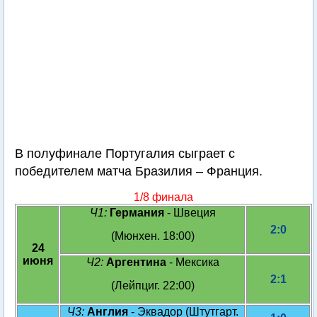
В полуфинале Португалия сыграет с
победителем матча Бразилия – Франция.
1/8 финала
Ч1:
Германия
- Швеция
2:0
(Мюнхен. 18:00)
24
июня
Ч2:
Аргентина
- Мексика
2:1
(Лейпциг. 22:00)
Ч3:
Англия
- Эквадор (Штутгарт.