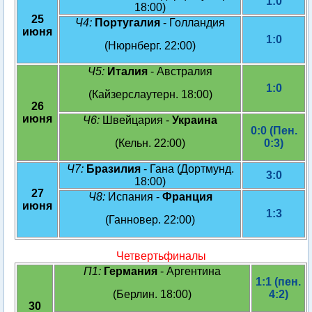
1:0
18:00)
25
Ч4:
Португалия
- Голландия
июня
1:0
(Нюрнберг. 22:00)
Ч5:
Италия
- Австралия
1:0
(Кайзерслаутерн. 18:00)
26
июня
Ч6:
Швейцария -
Украина
0:0 (Пен.
(Кельн. 22:00)
0:3)
Ч7:
Бразилия
- Гана (Дортмунд.
3:0
18:00)
27
Ч8:
Испания -
Франция
июня
1:3
(Ганновер. 22:00)
Четвертьфиналы
П1:
Германия
- Аргентина
1:1 (пен.
(Берлин. 18:00)
4:2)
30