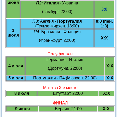
июня
П2:
Италия
- Украина
3:0
(Гамбург. 22:00)
П3:
Англия -
Португалия
0:0 (пен.
(Гельзенкирхен. 18:00)
1:3)
1
П4:
Бразилия - Франция
июля
X:X
(Франкфурт. 22:00)
Полуфиналы
Германия - Италия
4 июля
X:X
(Дортмунд. 22:00)
5 июля
Португалия - П4 (Мюнхен. 22:00)
X:X
Матч за 3-е место
8 июля
Штутгарт. 22:00
X:X
ФИНАЛ
9 июля
Берлин. 21:00
X:X