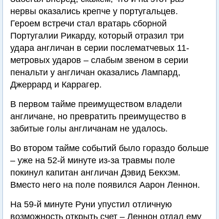
нервы оказались крепче у португальцев.
Героем встречи стал вратарь сборной
Португалии Рикарду, который отразил три
удара англичан в серии послематчевых 11-
метровых ударов – слабым звеном в серии
пенальти у англичан оказались Лампард,
Джеррард и Каррагер.
В первом тайме преимуществом владели
англичане, но превратить преимущество в
забитые голы англичанам не удалось.
Во втором тайме событий было гораздо больше
– уже на 52-й минуте из-за травмы поле
покинул капитан англичан Дэвид Бекхэм.
Bместо него на поле появился Аарон Леннон.
На 59-й минуте Руни упустил отличную
возможность открыть счет – Леннон отдал ему