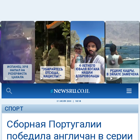
ИСПАНЕЦ ЗРЯ
НАПАЛ НА
РЕЗЕРВИСТА
ЦАХАЛА
01 ИЮЛЯ 2006
|
18:18
СПОРТ
Сборная Португалии
победила англичан в серии