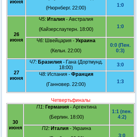
июня
1:0
(Нюрнберг. 22:00)
Ч5:
Италия
- Австралия
1:0
(Кайзерслаутерн. 18:00)
26
июня
Ч6:
Швейцария -
Украина
0:0 (Пен.
(Кельн. 22:00)
0:3)
Ч7:
Бразилия
- Гана (Дортмунд.
3:0
18:00)
27
Ч8:
Испания -
Франция
июня
1:3
(Ганновер. 22:00)
Четвертьфиналы
П1:
Германия
- Аргентина
1:1 (пен.
(Берлин. 18:00)
4:2)
30
июня
П2:
Италия
- Украина
3:0