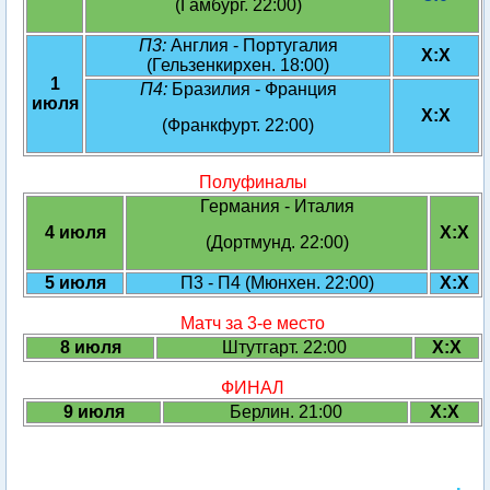
(Гамбург. 22:00)
П3:
Англия - Португалия
X:X
(Гельзенкирхен. 18:00)
1
П4:
Бразилия - Франция
июля
X:X
(Франкфурт. 22:00)
Полуфиналы
Германия - Италия
4 июля
X:X
(Дортмунд. 22:00)
5 июля
П3 - П4 (Мюнхен. 22:00)
X:X
Матч за 3-е место
8 июля
Штутгарт. 22:00
X:X
ФИНАЛ
9 июля
Берлин. 21:00
X:X