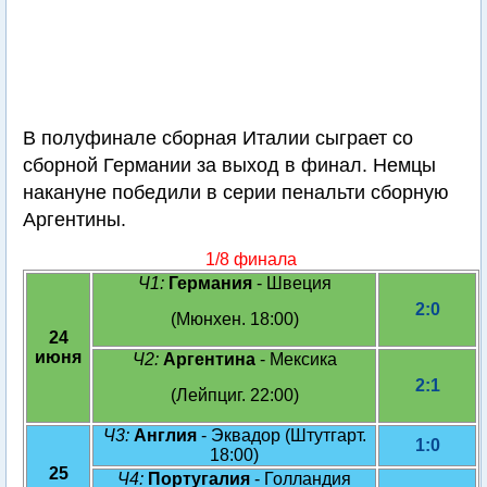
В полуфинале сборная Италии сыграет со
сборной Германии за выход в финал. Немцы
накануне победили в серии пенальти сборную
Аргентины.
1/8 финала
Ч1:
Германия
- Швеция
2:0
(Мюнхен. 18:00)
24
июня
Ч2:
Аргентина
- Мексика
2:1
(Лейпциг. 22:00)
Ч3:
Англия
- Эквадор (Штутгарт.
1:0
18:00)
25
Ч4:
Португалия
- Голландия