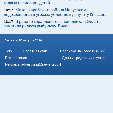
годами насиловал детей
Житель арабского района Иерусалима
16:17
подозревается в угрозах убийством депутату Кнессета
В районе кораллового заповедника в Эйлате
16:17
заметили редкую рыбу-луну. Видео
Четверг, 06 августа 2026 г.
Теги
Обратная связь
Подписка на новости (RSS)
Без картинок
Данные редакции и устав
Реклама:
advertising@newsru.co.il
Все права на материалы, опубликованные на сайте NEWSru.co.il ,
охраняются в соответствии с законодательством Израиля. При
использовании материалов сайта гиперссылка на NEWSru.co.il
обязательна. Перепечатка интервью, репортажей, эксклюзивных
статей без согласования с редакцией запрещена – в том числе в
соцсетях. Использование фотоматериалов агентств не разрешается.