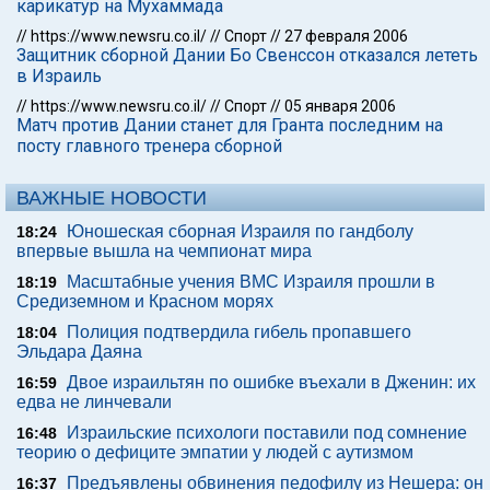
карикатур на Мухаммада
//
https://www.newsru.co.il/
//
Спорт
//
27 февраля 2006
Защитник сборной Дании Бо Свенссон отказался лететь
в Израиль
//
https://www.newsru.co.il/
//
Спорт
//
05 января 2006
Матч против Дании станет для Гранта последним на
посту главного тренера сборной
ВАЖНЫЕ НОВОСТИ
Юношеская сборная Израиля по гандболу
18:24
впервые вышла на чемпионат мира
Масштабные учения ВМС Израиля прошли в
18:19
Средиземном и Красном морях
Полиция подтвердила гибель пропавшего
18:04
Эльдара Даяна
Двое израильтян по ошибке въехали в Дженин: их
16:59
едва не линчевали
Израильские психологи поставили под сомнение
16:48
теорию о дефиците эмпатии у людей с аутизмом
Предъявлены обвинения педофилу из Нешера: он
16:37