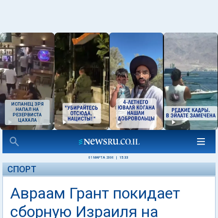
ИСПАНЕЦ ЗРЯ
НАПАЛ НА
РЕЗЕРВИСТА
ЦАХАЛА
01 МАРТА 2006
|
15:33
СПОРТ
Авраам Грант покидает
сборную Израиля на