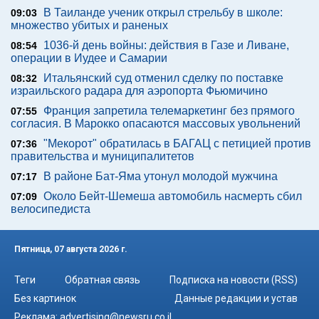
В Таиланде ученик открыл стрельбу в школе:
09:03
множество убитых и раненых
1036-й день войны: действия в Газе и Ливане,
08:54
операции в Иудее и Самарии
Итальянский суд отменил сделку по поставке
08:32
израильского радара для аэропорта Фьюмичино
Франция запретила телемаркетинг без прямого
07:55
согласия. В Марокко опасаются массовых увольнений
"Мекорот" обратилась в БАГАЦ с петицией против
07:36
правительства и муниципалитетов
В районе Бат-Яма утонул молодой мужчина
07:17
Около Бейт-Шемеша автомобиль насмерть сбил
07:09
велосипедиста
Пятница, 07 августа 2026 г.
Теги
Обратная связь
Подписка на новости (RSS)
Без картинок
Данные редакции и устав
Реклама:
advertising@newsru.co.il