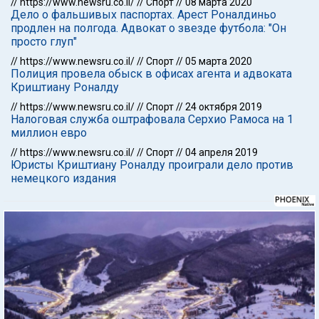
//
https://www.newsru.co.il/
//
Спорт
//
08 марта 2020
Дело о фальшивых паспортах. Арест Роналдиньо
продлен на полгода. Адвокат о звезде футбола: "Он
просто глуп"
//
https://www.newsru.co.il/
//
Спорт
//
05 марта 2020
Полиция провела обыск в офисах агента и адвоката
Криштиану Роналду
//
https://www.newsru.co.il/
//
Спорт
//
24 октября 2019
Налоговая служба оштрафовала Серхио Рамоса на 1
миллион евро
//
https://www.newsru.co.il/
//
Спорт
//
04 апреля 2019
Юристы Криштиану Роналду проиграли дело против
немецкого издания