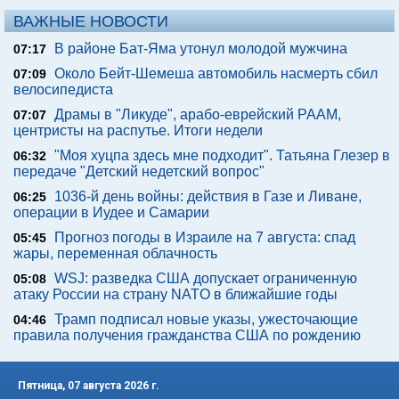
ВАЖНЫЕ НОВОСТИ
В районе Бат-Яма утонул молодой мужчина
07:17
Около Бейт-Шемеша автомобиль насмерть сбил
07:09
велосипедиста
Драмы в "Ликуде", арабо-еврейский РААМ,
07:07
центристы на распутье. Итоги недели
"Моя хуцпа здесь мне подходит". Татьяна Глезер в
06:32
передаче "Детский недетский вопрос"
1036-й день войны: действия в Газе и Ливане,
06:25
операции в Иудее и Самарии
Прогноз погоды в Израиле на 7 августа: спад
05:45
жары, переменная облачность
WSJ: разведка США допускает ограниченную
05:08
атаку России на страну NATO в ближайшие годы
Трамп подписал новые указы, ужесточающие
04:46
правила получения гражданства США по рождению
Пятница, 07 августа 2026 г.