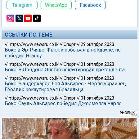
Telegram
WhatsApp
Facebook
ССЫЛКИ ПО ТЕМЕ
//
https://www.newsru.co.il/
//
Спорт
//
29 октября 2023
Бокс в Эр-Рияде. Фьюри побывал в нокдауне, но
победил Нганну
//
https://www.newsru.co.il/
//
Спорт
//
01 октября 2023
Бокс. В Лондоне Опетая нокаутировал претендента
//
https://www.newsru.co.il/
//
Спорт
//
01 октября 2023
Бокс. В андеркарде боя Альварес - Чврло украинец
Гвоздик нокаутировал бразильца
//
https://www.newsru.co.il/
//
Спорт
//
01 октября 2023
Бокс. Сауль Альварес победил Джермелла Чарло