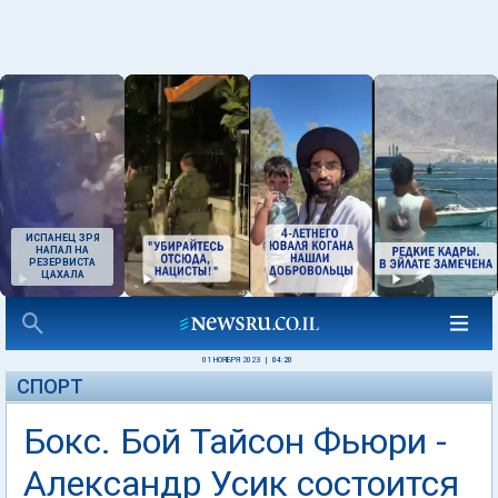
ИСПАНЕЦ ЗРЯ
НАПАЛ НА
РЕЗЕРВИСТА
ЦАХАЛА
01 НОЯБРЯ 2023
|
04:20
СПОРТ
Бокс. Бой Тайсон Фьюри -
Александр Усик состоится