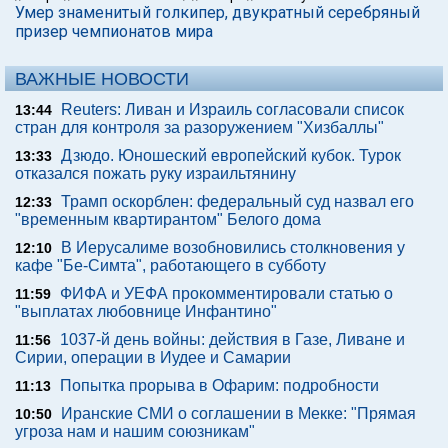
Умер знаменитый голкипер, двукратный серебряный
призер чемпионатов мира
ВАЖНЫЕ НОВОСТИ
Reuters: Ливан и Израиль согласовали список
13:44
стран для контроля за разоружением "Хизбаллы"
Дзюдо. Юношеский европейский кубок. Турок
13:33
отказался пожать руку израильтянину
Трамп оскорблен: федеральный суд назвал его
12:33
"временным квартирантом" Белого дома
В Иерусалиме возобновились столкновения у
12:10
кафе "Бе-Симта", работающего в субботу
ФИФА и УЕФА прокомментировали статью о
11:59
"выплатах любовнице Инфантино"
1037-й день войны: действия в Газе, Ливане и
11:56
Сирии, операции в Иудее и Самарии
Попытка прорыва в Офарим: подробности
11:13
Иранские СМИ о соглашении в Мекке: "Прямая
10:50
угроза нам и нашим союзникам"