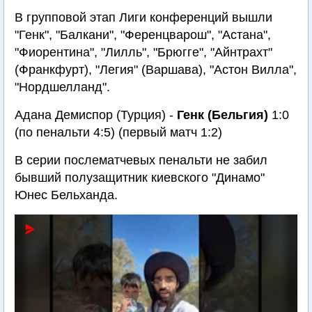
В групповой этап Лиги конференций вышли
"Генк", "Балкани", "Ференцварош", "Астана",
"Фиорентина", "Лилль", "Брюгге", "Айнтрахт"
(Франкфурт), "Легия" (Варшава), "Астон Вилла",
"Нордшелланд".
Адана Демиспор (Турция) -
Генк (Бельгия)
1:0
(по пенальти 4:5) (первый матч 1:2)
В серии послематчевых пенальти не забил
бывший полузащитник киевского "Динамо"
Юнес Бельханда.