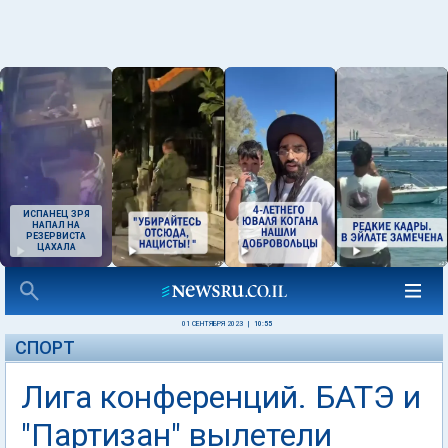
ИСПАНЕЦ ЗРЯ
НАПАЛ НА
РЕЗЕРВИСТА
ЦАХАЛА
01 СЕНТЯБРЯ 2023
|
10:55
СПОРТ
Лига конференций. БАТЭ и
"Партизан" вылетели