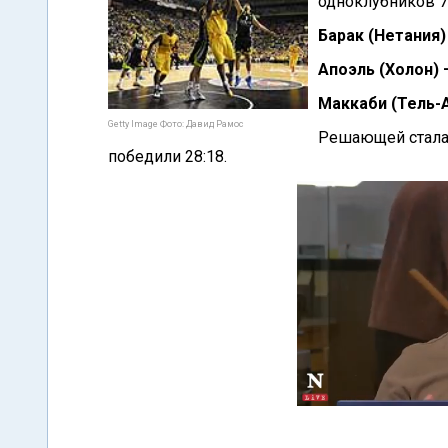
одноклубников 7
Барак (Нетания)
Апоэль (Холон) 
Маккаби (Тель-А
Getty Image Фото: Давид Рамос
Решающей стала 
победили 28:18.