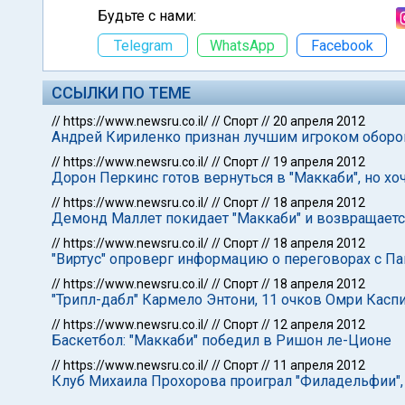
Будьте с нами:
Telegram
WhatsApp
Facebook
ССЫЛКИ ПО ТЕМЕ
//
https://www.newsru.co.il/
//
Спорт
//
20 апреля 2012
Андрей Кириленко признан лучшим игроком оборо
//
https://www.newsru.co.il/
//
Спорт
//
19 апреля 2012
Дорон Перкинс готов вернуться в "Маккаби", но хо
//
https://www.newsru.co.il/
//
Спорт
//
18 апреля 2012
Демонд Маллет покидает "Маккаби" и возвращает
//
https://www.newsru.co.il/
//
Спорт
//
18 апреля 2012
"Виртус" опроверг информацию о переговорах с П
//
https://www.newsru.co.il/
//
Спорт
//
18 апреля 2012
"Трипл-дабл" Кармело Энтони, 11 очков Омри Каспи
//
https://www.newsru.co.il/
//
Спорт
//
12 апреля 2012
Баскетбол: "Маккаби" победил в Ришон ле-Ционе
//
https://www.newsru.co.il/
//
Спорт
//
11 апреля 2012
Клуб Михаила Прохорова проиграл "Филадельфии", 