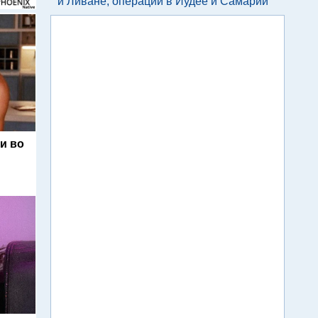
и Ливане, операции в Иудее и Самарии
и во