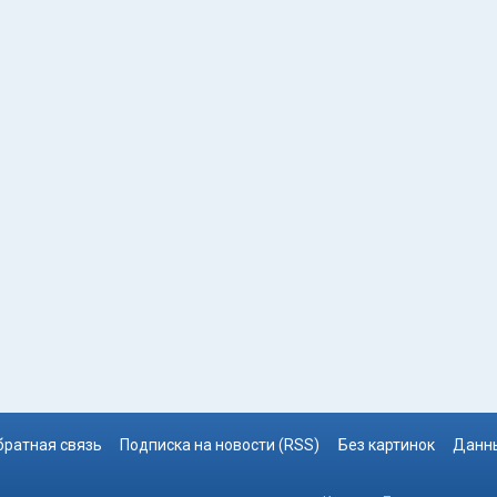
братная связь
Подписка на новости (RSS)
Без картинок
Данны