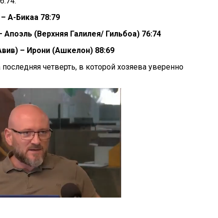
6:74.
 – А-Бикаа 78:79
– Апоэль (Верхняя Галилея/ Гильбоа) 76:74
вив) – Ирони (Ашкелон) 88:69
последняя четверть, в которой хозяева уверенно