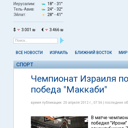
Иерусалим:
18° -
31°
Тель-Авив:
24° -
32°
Эйлат:
28° -
41°
$
3.001 ₪
€
3.466 ₪
ВСЕ НОВОСТИ
ИЗРАИЛЬ
БЛИЖНИЙ ВОСТОК
МИР
СПОРТ
Чемпионат Израиля по
победа "Маккаби"
время публикации: 20 апреля 2012 г., 07:56 | последнее об
В матче чемпион
победил "Ирони" 