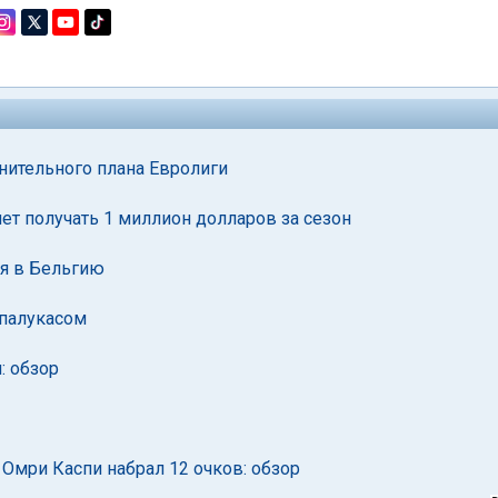
нительного плана Евролиги
чет получать 1 миллион долларов за сезон
ся в Бельгию
апалукасом
: обзор
Омри Каспи набрал 12 очков: обзор