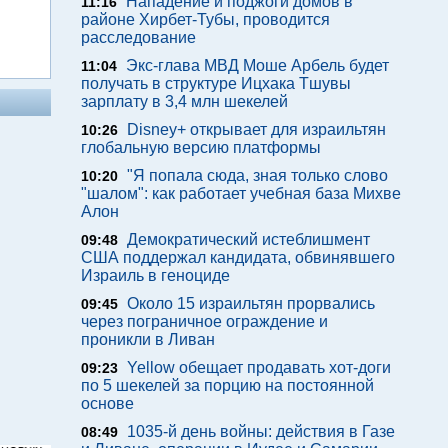
Нападение и поджоги домов в
11:16
районе Хирбет-Тубы, проводится
расследование
Экс-глава МВД Моше Арбель будет
11:04
получать в структуре Ицхака Тшувы
зарплату в 3,4 млн шекелей
Disney+ открывает для израильтян
10:26
глобальную версию платформы
"Я попала сюда, зная только слово
10:20
"шалом": как работает учебная база Михве
Алон
Демократический истеблишмент
09:48
США поддержал кандидата, обвинявшего
Израиль в геноциде
Около 15 израильтян прорвались
09:45
через пограничное ограждение и
проникли в Ливан
Yellow обещает продавать хот-доги
09:23
по 5 шекелей за порцию на постоянной
основе
1035-й день войны: действия в Газе
08:49