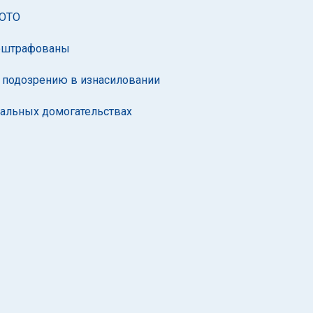
ФОТО
 оштрафованы
 подозрению в изнасиловании
уальных домогательствах