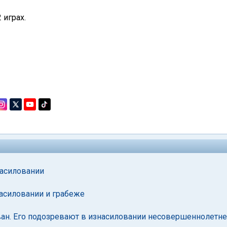
 играх.
насиловании
насиловании и грабеже
ван. Его подозревают в изнасиловании несовершеннолетн