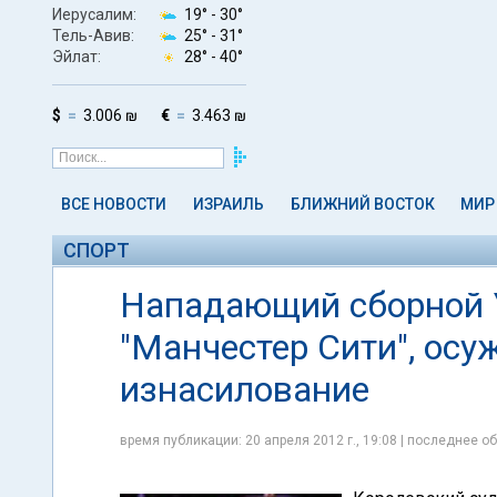
Иерусалим:
19° -
30°
Тель-Авив:
25° -
31°
Эйлат:
28° -
40°
$
3.006 ₪
€
3.463 ₪
ВСЕ НОВОСТИ
ИЗРАИЛЬ
БЛИЖНИЙ ВОСТОК
МИР
СПОРТ
Нападающий сборной 
"Манчестер Сити", осуж
изнасилование
время публикации: 20 апреля 2012 г., 19:08 | последнее об