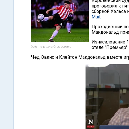
Королевский суд
проговорил к п
сборной Уэльса 
Mail.
Проходивший по 
Макдональд при
Изнасилование 1
отеле "Премьер"
Getty Image Фото: Стью Форстер
Чед Эванс и Клейтон Макдональд вместе иг