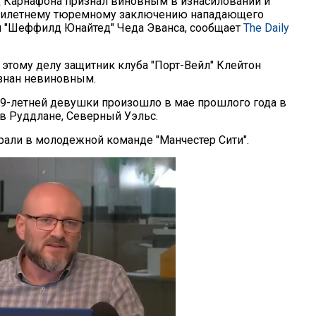
 Карнафона признал виновным в изнасиловании и
ятилетнему тюремному заключению нападающего
и "Шеффилд Юнайтед" Чеда Эванса, сообщает
The Daily
этому делу защитник клуба "Порт-Вейл" Клейтон
знан невиновным.
9-летней девушки произошло в мае прошлого года в
 в Руддлане, Северный Уэльс.
рали в молодежной команде "Манчестер Сити".