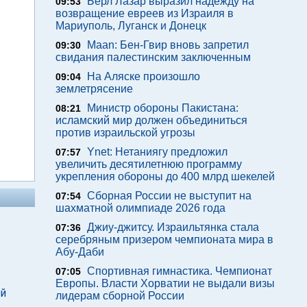
Берл Лазар выразил надежду на
09:53
возвращение евреев из Израиля в
Мариуполь, Луганск и Донецк
Maan: Бен-Гвир вновь запретил
09:30
свидания палестинским заключенным
На Аляске произошло
09:04
землетрясение
Министр обороны Пакистана:
08:21
исламский мир должен объединиться
против израильской угрозы
Ynet: Нетаниягу предложил
07:57
увеличить десятилетнюю программу
укрепления обороны до 400 млрд шекелей
Сборная России не выступит на
07:54
шахматной олимпиаде 2026 года
Джиу-джитсу. Израильтянка стала
07:36
серебряным призером чемпионата мира в
Абу-Даби
Спортивная гимнастика. Чемпионат
07:05
Европы. Власти Хорватии не выдали визы
ей
лидерам сборной России