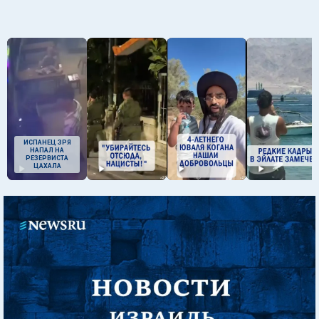
ИСПАНЕЦ ЗРЯ
НАПАЛ НА
РЕЗЕРВИСТА
ЦАХАЛА