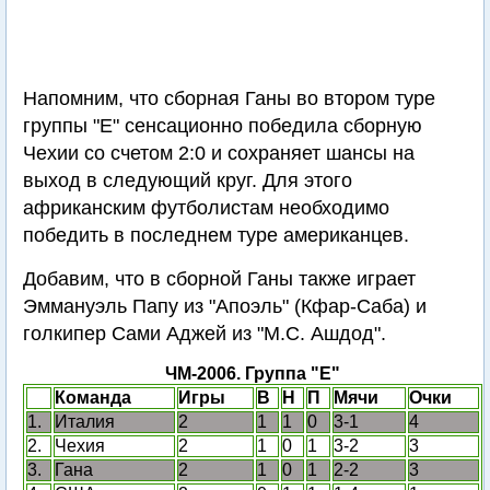
Напомним, что сборная Ганы во втором туре
группы "Е" сенсационно победила сборную
Чехии со счетом 2:0 и сохраняет шансы на
выход в следующий круг. Для этого
африканским футболистам необходимо
победить в последнем туре американцев.
Добавим, что в сборной Ганы также играет
Эммануэль Папу из "Апоэль" (Кфар-Саба) и
голкипер Сами Аджей из "М.С. Ашдод".
ЧМ-2006. Группа "E"
Команда
Игры
В
Н
П
Мячи
Очки
1.
Италия
2
1
1
0
3-1
4
2.
Чехия
2
1
0
1
3-2
3
3.
Гана
2
1
0
1
2-2
3