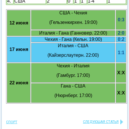
4.
США
2
0
1
1
1-4
1
США - Чехия
0:3
(Гельзенкирхен. 19:00)
12 июня
Италия - Гана (Ганновер. 22:00)
2:0
Чехия - Гана (Кельн. 19:00)
0:2
Италия - США
17 июня
1:1
(Кайзерслаутерн. 22:00)
Чехия - Италия
X:X
(Гамбург. 17:00)
22 июня
Гана - США
X:X
(Нюрнберг. 17:00)
СЛЕДУЮЩАЯ СТАТЬЯ
СПОРТ