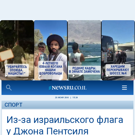
20 ИЮНЯ 2006
|
15:24
СПОРТ
Из-за израильского флага
у Джона Пентсиля