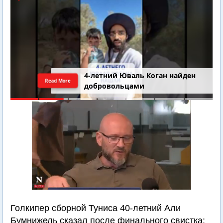
4-летний Юваль Коган найден
Read More
добровольцами
Голкипер сборной Туниса 40-летний Али
Бумнижель сказал после финального свистка: