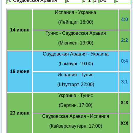
4.
Саудовская Аравия
2
0
1
1
2-6
1
Испания - Украина
4:0
(Лейпциг. 16:00)
14 июня
Тунис - Саудовская Аравия
2:2
(Мюнхен. 19:00)
Саудовская Аравия - Украина
0:4
(Гамбург. 19:00)
19 июня
Испания - Тунис
3:1
(Штутгарт. 22:00)
Украина - Тунис
X:X
(Берлин. 17:00)
23 июня
Саудовская Аравия - Испания
X:X
(Кайзерслаутерн. 17:00)