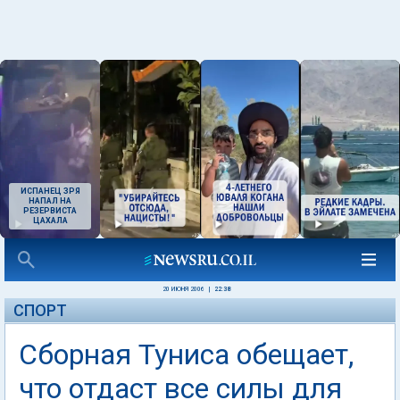
ИСПАНЕЦ ЗРЯ
НАПАЛ НА
РЕЗЕРВИСТА
ЦАХАЛА
20 ИЮНЯ 2006
|
22:38
СПОРТ
Сборная Туниса обещает,
что отдаст все силы для