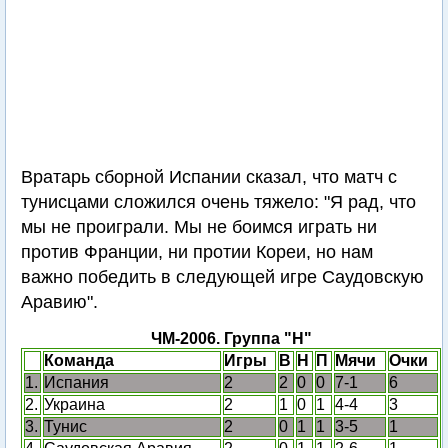
Вратарь сборной Испании сказал, что матч с
тунисцами сложился очень тяжело: "Я рад, что
мы не проиграли. Мы не боимся играть ни
против Франции, ни протии Кореи, но нам
важно победить в следующей игре Саудовскую
Аравию".
ЧМ-2006. Группа "H"
Команда
Игры
В
Н
П
Мячи
Очки
1.
Испания
2
2
0
0
7-1
6
2.
Украина
2
1
0
1
4-4
3
3.
Тунис
2
0
1
1
3-5
1