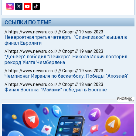
ССЫЛКИ ПО ТЕМЕ
//
https://www.newsru.co.il/
//
Спорт
//
19 мая 2023
Невероятная третья четверть. "Олимпиакос" вышел в
финал Евролиги
//
https://www.newsru.co.il/
//
Спорт
//
19 мая 2023
"Денвер" победил "Лейкерс". Никола Йокич повторил
рекорд Уилта Чемберлена
//
https://www.newsru.co.il/
//
Спорт
//
19 мая 2023
Чемпионат Израиля по баскетболу. Победы "Апоэлей"
//
https://www.newsru.co.il/
//
Спорт
//
18 мая 2023
Финал Востока. "Майами" победил в Бостоне