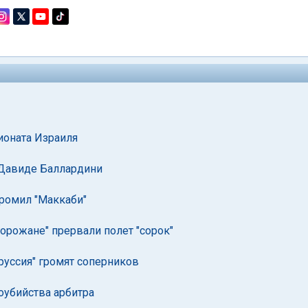
ионата Израиля
 Давиде Баллардини
громил "Маккаби"
орожане" прервали полет "сорок"
оруссия" громят соперников
оубийства арбитра