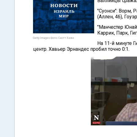
Валлийцы сражали
"Суонси": Ворм, 
(Аллен, 46), Гоуэ
"Манчестер Юнайт
Каррик, Парк, Гиг
Getty Images Фото: Скотт Хиви
На 11-й минуте Г
центр. Хавьер Эрнандес пробил точно 0:1.