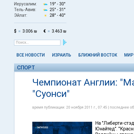
Иерусалим:
19° -
30°
Тель-Авив:
25° -
31°
Эйлат:
28° -
40°
$
3.006 ₪
€
3.463 ₪
ВСЕ НОВОСТИ
ИЗРАИЛЬ
БЛИЖНИЙ ВОСТОК
МИР
СПОРТ
Чемпионат Англии: "М
"Суонси"
время публикации: 20 ноября 2011 г., 07:45 | последнее об
На "Либерти-стэ
Юнайтед". "Крас