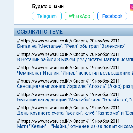
Будьте с нами:
Telegram
WhatsApp
Facebook
ССЫЛКИ ПО ТЕМЕ
//
https://www.newsru.co.il/
//
Спорт
//
20 ноября 2011
Битва на "Месталье": "Реал" обыграл "Валенсию"
//
https://www.newsru.co.il/
//
Спорт
//
20 ноября 2011
В Нетании забили 8 мячей: результаты матчей чемп
//
https://www.newsru.co.il/
//
Спорт
//
19 ноября 2011
Чемпионат Италии: "Интер" испортил возвращение
//
https://www.newsru.co.il/
//
Спорт
//
19 ноября 2011
Сенсация чемпионата Израиля: "Апоэль" (Акко) раз
//
https://www.newsru.co.il/
//
Спорт
//
19 ноября 2011
Бывший нападающий "Маккаби" спас "Блэкберн", "г
//
https://www.newsru.co.il/
//
Спорт
//
19 ноября 2011
День крупного счета: "волки", клуб "Газпрома" и "Б
//
https://www.newsru.co.il/
//
Спорт
//
19 ноября 2011
Матч "Кельн" – "Майнц" отменен из-за попытки сам