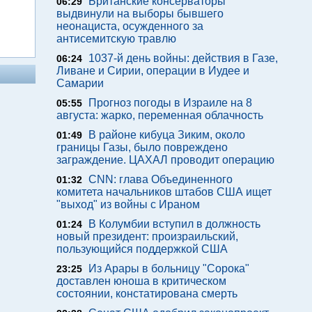
Британские консерваторы
06:29
выдвинули на выборы бывшего
неонациста, осужденного за
антисемитскую травлю
1037-й день войны: действия в Газе,
06:24
Ливане и Сирии, операции в Иудее и
Самарии
Прогноз погоды в Израиле на 8
05:55
августа: жарко, переменная облачность
В районе кибуца Зиким, около
01:49
границы Газы, было повреждено
заграждение. ЦАХАЛ проводит операцию
CNN: глава Объединенного
01:32
комитета начальников штабов США ищет
"выход" из войны с Ираном
В Колумбии вступил в должность
01:24
новый президент: произраильский,
пользующийся поддержкой США
Из Арары в больницу "Сорока"
23:25
доставлен юноша в критическом
состоянии, констатирована смерть