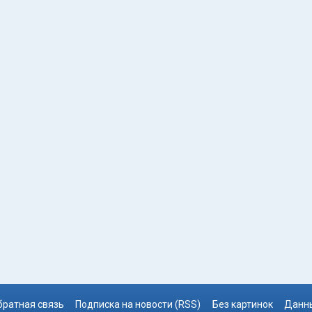
братная связь
Подписка на новости (RSS)
Без картинок
Данны