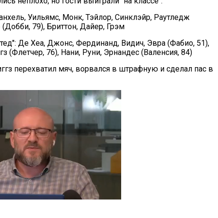
сь неплохо, но гости выиграли "на классе".
Ранхель, Уильямс, Монк, Тэйлор, Синклэйр, Раутледж
р (Добби, 79), Бриттон, Дайер, Грэм
ед": Де Хеа, Джонс, Фердинанд, Видич, Эвра (Фабио, 51),
гз (Флетчер, 76), Нани, Руни, Эрнандес (Валенсия, 84)
иггз перехватил мяч, ворвался в штрафную и сделал пас в