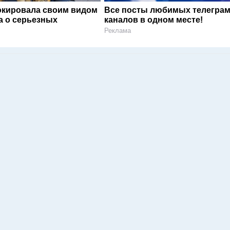
окировала своим видом
Все посты любимых телегра
а о серьезных
каналов в одном месте!
Реклама