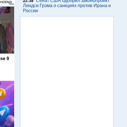
Сенат США одобрил законопроект
22:38
Линдси Грэма о санкциях против Ирана и
России
se 9