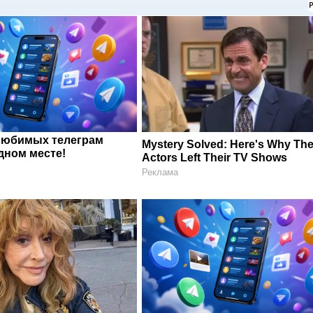
любимых телеграм
Mystery Solved: Here's Why The
дном месте!
Actors Left Their TV Shows
Реклама