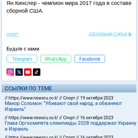
Ян Кинслер - чемпион мира 2017 года в составе
сборной США.
СЛЕДУЮЩАЯ СТАТЬЯ
СПОРТ
Будьте с нами:
Telegram
WhatsApp
Facebook
ССЫЛКИ ПО ТЕМЕ
//
https://www.newsru.co.il/
//
Спорт
//
19 октября 2023
Манор Соломон: "Убивают свой народ, а обвиняют
Израиль"
//
https://www.newsru.co.il/
//
Спорт
//
16 октября 2023
Глава Оргкомитета олимпиады 2028 поддержал Украину
и Израиль
//
https://www.newsru.co.il/
//
Спорт
//
16 октября 2023