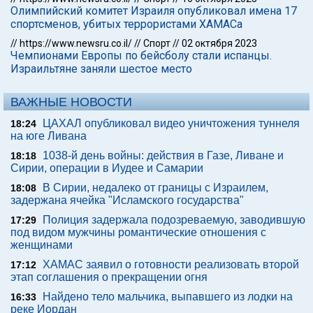
Олимпийский комитет Израиля опубликовал имена 17
спортсменов, убитых террористами ХАМАСа
//
https://www.newsru.co.il/
//
Спорт
//
02 октября 2023
Чемпионами Европы по бейсболу стали испанцы.
Израильтяне заняли шестое место
ВАЖНЫЕ НОВОСТИ
ЦАХАЛ опубликовал видео уничтожения туннеля
18:24
на юге Ливана
1038-й день войны: действия в Газе, Ливане и
18:18
Сирии, операции в Иудее и Самарии
В Сирии, недалеко от границы с Израилем,
18:08
задержана ячейка "Исламского государства"
Полиция задержала подозреваемую, заводившую
17:29
под видом мужчины романтические отношения с
женщинами
ХАМАС заявил о готовности реализовать второй
17:12
этап соглашения о прекращении огня
Найдено тело мальчика, выпавшего из лодки на
16:33
реке Иордан