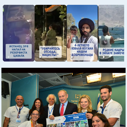
ИСПАНЕЦ ЗРЯ
НАПАЛ НА
РЕЗЕРВИСТА
ЦАХАЛА