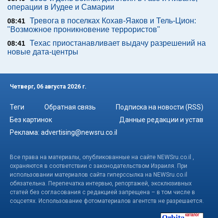
операции в Иудее и Самарии
Тревога в поселках Кохав-Яаков и Тель-Цион:
08:41
"Возможное проникновение террористов"
Техас приостанавливает выдачу разрешений на
08:41
новые дата-центры
Четверг, 06 августа 2026 г.
Теги
Обратная связь
Подписка на новости (RSS)
Без картинок
Данные редакции и устав
Реклама:
advertising@newsru.co.il
Все права на материалы, опубликованные на сайте NEWSru.co.il ,
охраняются в соответствии с законодательством Израиля. При
использовании материалов сайта гиперссылка на NEWSru.co.il
обязательна. Перепечатка интервью, репортажей, эксклюзивных
статей без согласования с редакцией запрещена – в том числе в
соцсетях. Использование фотоматериалов агентств не разрешается.