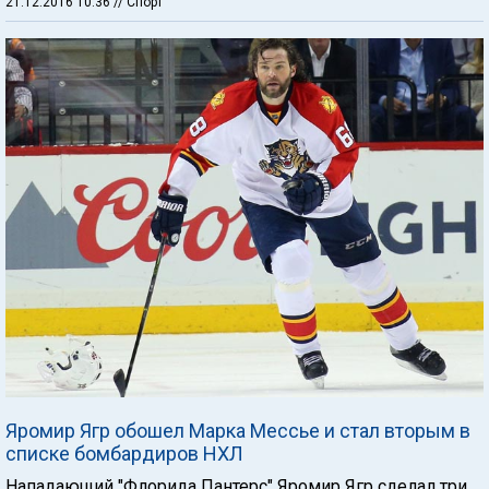
21.12.2016 10:36
// Спорт
Яромир Ягр обошел Марка Мессье и стал вторым в
списке бомбардиров НХЛ
Нападающий "Флорида Пантерс" Яромир Ягр сделал три