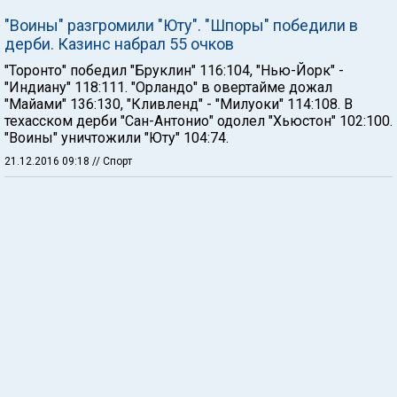
"Воины" разгромили "Юту". "Шпоры" победили в
дерби. Казинс набрал 55 очков
"Торонто" победил "Бруклин" 116:104, "Нью-Йорк" -
"Индиану" 118:111. "Орландо" в овертайме дожал
"Майами" 136:130, "Кливленд" - "Милуоки" 114:108. В
техасском дерби "Сан-Антонио" одолел "Хьюстон" 102:100.
"Воины" уничтожили "Юту" 104:74.
21.12.2016 09:18
// Спорт