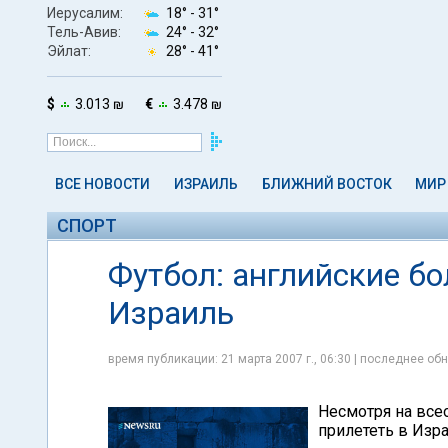
Иерусалим:
18° -
31°
Тель-Авив:
24° -
32°
Эйлат:
28° -
41°
$
3.013 ₪
€
3.478 ₪
ВСЕ НОВОСТИ
ИЗРАИЛЬ
БЛИЖНИЙ ВОСТОК
МИР
СПОРТ
Футбол: английские б
Израиль
время публикации: 21 марта 2007 г., 06:30 | последнее обн
Несмотря на все
прилететь в Изра