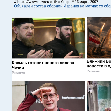
//
https://www.newsru.co.il/
//
Спорт
//
13 марта 2007
Объявлен состав сборной Израиля на матчах со сб
Ближний Во
Кремль готовит нового лидера
новости в 
Чечни
Реклама
Реклама