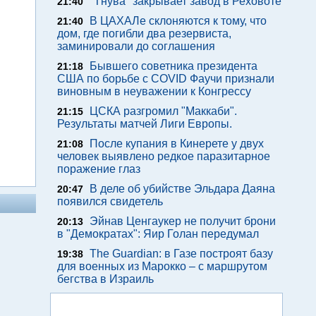
"Тнува" закрывает завод в Реховоте
21:40
В ЦАХАЛе склоняются к тому, что
21:40
дом, где погибли два резервиста,
заминировали до соглашения
Бывшего советника президента
21:18
США по борьбе с COVID Фаучи признали
виновным в неуважении к Конгрессу
ЦСКА разгромил "Маккаби".
21:15
Результаты матчей Лиги Европы.
После купания в Кинерете у двух
21:08
человек выявлено редкое паразитарное
поражение глаз
В деле об убийстве Эльдара Даяна
20:47
появился свидетель
Эйнав Ценгаукер не получит брони
20:13
в "Демократах": Яир Голан передумал
The Guardian: в Газе построят базу
19:38
для военных из Марокко – с маршрутом
бегства в Израиль