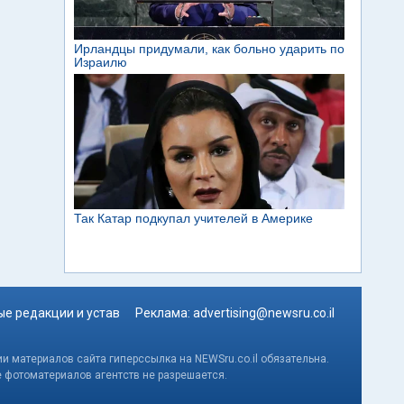
е редакции и устав
Реклама:
advertising@newsru.co.il
и материалов сайта гиперссылка на NEWSru.co.il обязательна.
е фотоматериалов агентств не разрешается.