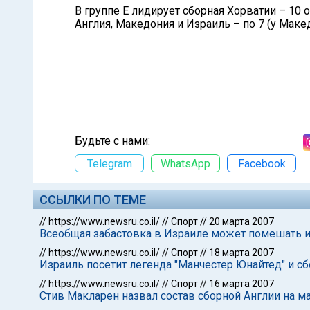
В группе Е лидирует сборная Хорватии – 10 о
Англия, Македония и Израиль – по 7 (у Макед
Будьте с нами:
Telegram
WhatsApp
Facebook
ССЫЛКИ ПО ТЕМЕ
//
https://www.newsru.co.il/
//
Спорт
//
20 марта 2007
Всеобщая забастовка в Израиле может помешать и
//
https://www.newsru.co.il/
//
Спорт
//
18 марта 2007
Израиль посетит легенда "Манчестер Юнайтед" и с
//
https://www.newsru.co.il/
//
Спорт
//
16 марта 2007
Стив Макларен назвал состав сборной Англии на м