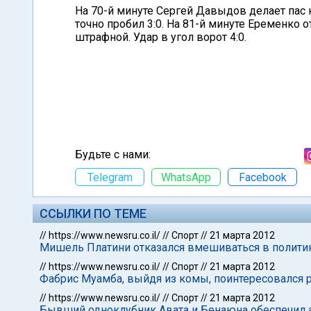
На 70-й минуте Сергей Давыдов делает пас 
точно пробил 3:0. На 81-й минуте Еременко
штрафной. Удар в угол ворот 4:0.
Будьте с нами:
Telegram
WhatsApp
Facebook
ССЫЛКИ ПО ТЕМЕ
//
https://www.newsru.co.il/
//
Спорт
//
21 марта 2012
Мишель Платини отказался вмешиваться в политик
//
https://www.newsru.co.il/
//
Спорт
//
21 марта 2012
Фабрис Муамба, выйдя из комы, поинтересовался р
//
https://www.newsru.co.il/
//
Спорт
//
21 марта 2012
Бывший одноклубник Авата и Бенаюна обеспечил а