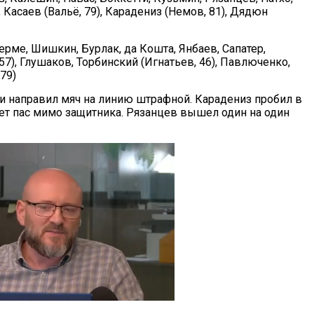
Касаев (Вальё, 79), Карадениз (Немов, 81), Дядюн
ерме, Шишкин, Бурлак, да Кошта, Янбаев, Сапатер,
57), Глушаков, Торбинский (Игнатьев, 46), Павлюченко,
79)
 и направил мяч на линию штрафной. Карадениз пробил в
ает пас мимо защитника. Рязанцев вышел один на один