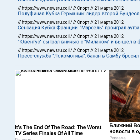
//
https://www.newsru.co.il/
//
Спорт
//
21 марта 2012
Полуфинал Кубка Германии: лидер второй Бундесл
//
https://www.newsru.co.il/
//
Спорт
//
21 марта 2012
Сенсация Кубка Франции: "Марсель" проиграл аутса
//
https://www.newsru.co.il/
//
Спорт
//
21 марта 2012
"Ювентус" сыграл вничью с "Миланом" и вышел в 
//
https://www.newsru.co.il/
//
Спорт
//
21 марта 2012
Пресс-служба "Локомотива": банан в Самбу бросил
Ближний Во
It's The End Of The Road: The Worst
новости в 
TV Series Finales Of All Time
Реклама
Реклама