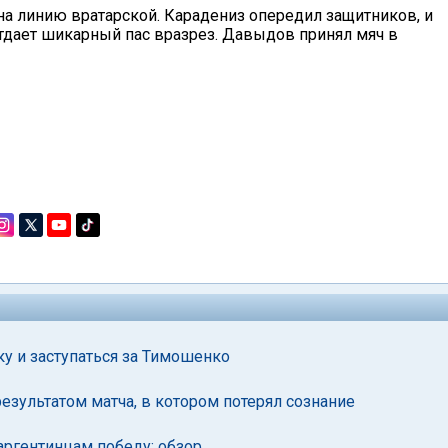
на линию вратарской. Карадениз опередил защитников, и
 отдает шикарный пас вразрез. Давыдов принял мяч в
у и заступаться за Тимошенко
езультатом матча, в котором потерял сознание
ргентинцам победу: обзор