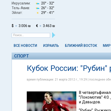
Иерусалим:
20° -
32°
Тель-Авив:
26° -
32°
Эйлат:
29° -
41°
$
3.006 ₪
€
3.463 ₪
ВСЕ НОВОСТИ
ИЗРАИЛЬ
БЛИЖНИЙ ВОСТОК
МИР
СПОРТ
Кубок России: "Рубин"
время публикации: 21 марта 2012 г., 19:29 | последнее обн
В четвертьфинал
"Локомотив" 4:0.
и Давыдов.
“Рубин“: Рыжиков