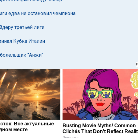
иги едва не остановил чемпиона
йдеру третьей лиги
финал Кубка Италии
 болельщик "Анжи"
сток: Все актуальные
Busting Movie Myths! Common
одном месте
Clichés That Don't Reflect Reali
Реклама