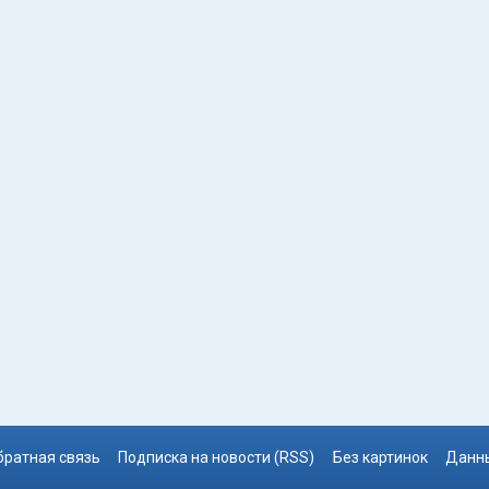
братная связь
Подписка на новости (RSS)
Без картинок
Данны