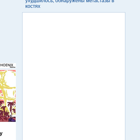
ухудшилось, обнаружены метастазы в
костях
ty