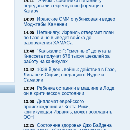
"А-Йом": советники Нетаниягу
14:11
передавали секретную информацию
Катару
Иранские СМИ опубликовали видео
14:09
Моджтабы Хаменеи
Нетаниягу: Израиль отвергает план
14:05
по Газе и не выведет войска до
разоружения ХАМАСа
"Калькалист": "сменные" депутаты
13:48
Кнессета получат 676 тысяч шекелей за
работу на каникулах
1038-й день войны: действия в Газе,
13:42
Ливане и Сирии, операции в Иудее и
Самарии
Ребенка оставили в машине в Лоде,
13:34
он в критическом состоянии
Дипломат еврейского
13:00
происхождения из Коста-Рики,
критикующая Израиль, может возглавить
ООН
Состояние здоровья Джо Байдена
12:25