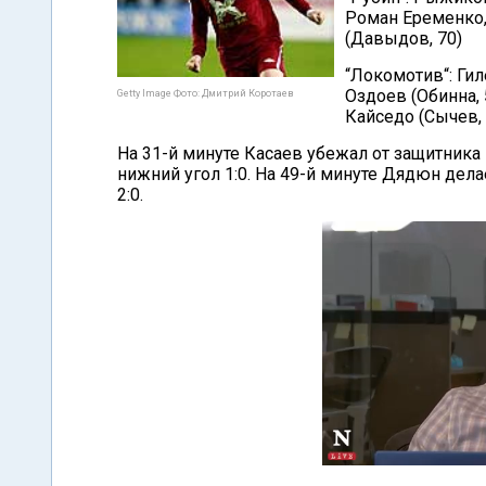
Роман Еременко, 
(Давыдов, 70)
“Локомотив“: Гил
Оздоев (Обинна, 
Getty Image Фото: Дмитрий Коротаев
Кайседо (Сычев, 
На 31-й минуте Касаев убежал от защитника
нижний угол 1:0. На 49-й минуте Дядюн дел
2:0.