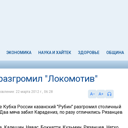
ЭКОНОМИКА
НАУКА И ХАЙТЕК
ЗДОРОВЬЕ
ОБЩИНА
 разгромил "Локомотив"
овление: 22 марта 2012 г., 06:28
е Кубка России казанский "Рубин" разгромил столичный
 Два мяча забил Карадениз, по разу отличились Рязанцев
, Калешин, Навас, Боккетти, Кузьмин, Рязанцев, Натхо,